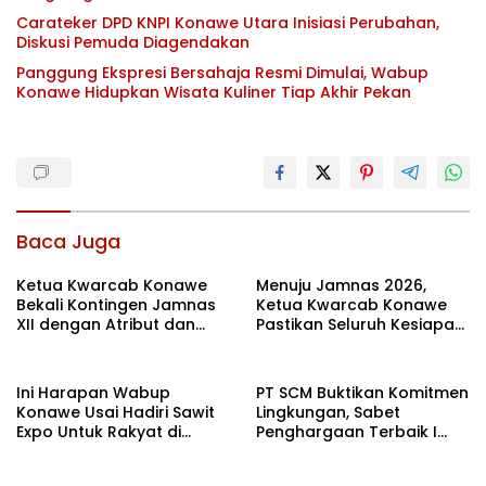
Carateker DPD KNPI Konawe Utara Inisiasi Perubahan,
Diskusi Pemuda Diagendakan
Panggung Ekspresi Bersahaja Resmi Dimulai, Wabup
Konawe Hidupkan Wisata Kuliner Tiap Akhir Pekan
Baca Juga
Ketua Kwarcab Konawe
Menuju Jamnas 2026,
Bekali Kontingen Jamnas
Ketua Kwarcab Konawe
XII dengan Atribut dan
Pastikan Seluruh Kesiapan
Motivasi, Incar Gelar
Kontingen di Cibubur
Terbaik di Sultra
Ini Harapan Wabup
PT SCM Buktikan Komitmen
Konawe Usai Hadiri Sawit
Lingkungan, Sabet
Expo Untuk Rakyat di
Penghargaan Terbaik I
Jakarta
Rehabilitasi DAS 2026