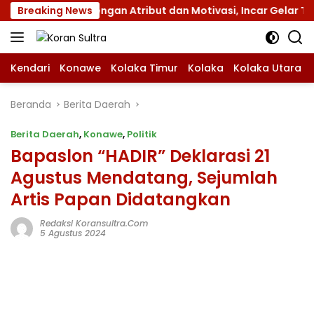
Langsung
amnas XII dengan Atribut dan Motivasi, Incar Gelar Terbaik 
Breaking News
ke
konten
Kendari
Konawe
Kolaka Timur
Kolaka
Kolaka Utara
Beranda
Berita Daerah
Berita Daerah
,
Konawe
,
Politik
Bapaslon “HADIR” Deklarasi 21
Agustus Mendatang, Sejumlah
Artis Papan Didatangkan
Redaksi Koransultra.com
5 Agustus 2024