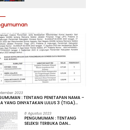
Atribut dan Motivasi,
Incar Gelar Terbaik di
Sultra
ngumuman
ptember 2023
GUMUMAN : TENTANG PENETAPAN NAMA –
A YANG DINYATAKAN LULUS 3 (TIGA)
R HASIL SELEKSI TERBUKA PENGISIAN
ATAN PIMPINAN TINGGI PRATAMA DI
8 Agustus 2023
PENGUMUMAN : TENTANG
GKUNGAN PEMERINTAH DAERAH
SELEKSI TERBUKA DAN
UPATEN KONAWE
KOMPETITIF PENGISIAN 2