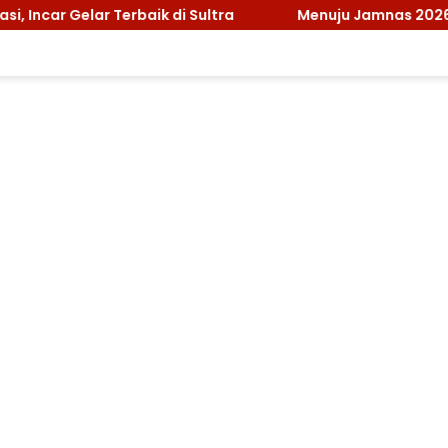
tra
Menuju Jamnas 2026, Ketua Kwarcab Konawe Past