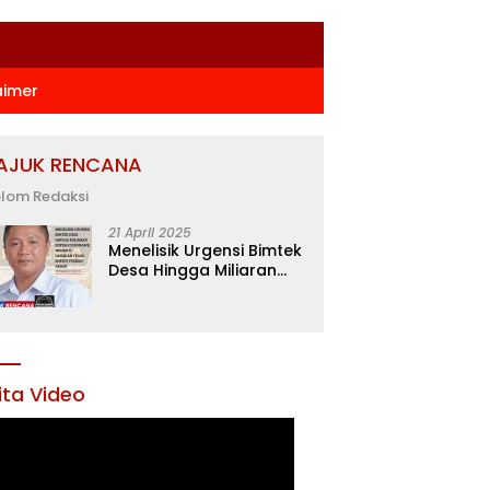
aimer
AJUK RENCANA
lom Redaksi
21 April 2025
Menelisik Urgensi Bimtek
Desa Hingga Miliaran
Rupiah di Konawe,
Menanti Langkah Tegas
Bupati Yusran Akbar
ita Video