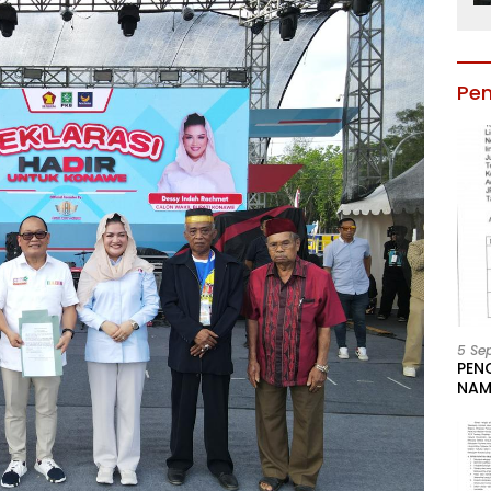
Pe
5 Se
PEN
NAM
BESA
JAB
LIN
KAB