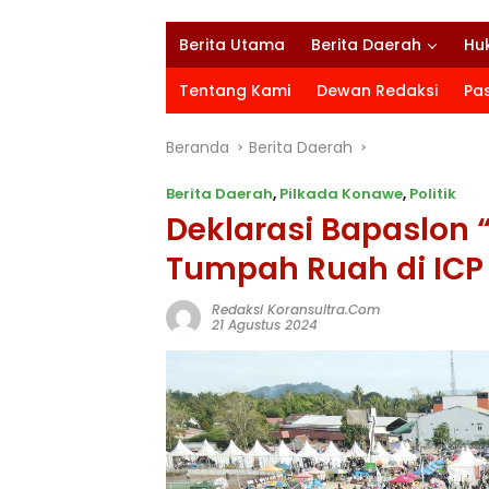
Berita Utama
Berita Daerah
Hu
Tentang Kami
Dewan Redaksi
Pa
Beranda
Berita Daerah
Berita Daerah
,
Pilkada Konawe
,
Politik
Deklarasi Bapaslon 
Tumpah Ruah di ICP
Redaksi Koransultra.com
21 Agustus 2024