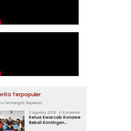
erita Terpopuler
yu Terhangat Sepekan
2 Agustus 2026
0 Komentar
Ketua Kwarcab Konawe
Bekali Kontingen
Jamnas XII dengan