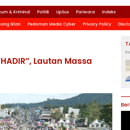
kum & Kriminal
Politik
LipSus
Pariwara
Indeks
sang Iklan
Pedoman Media Cyber
Privacy Policy
Discl
T
Ko
“HADIR”, Lautan Massa
Ber