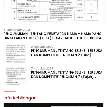
5 September 2023
PENGUMUMAN : TENTANG PENETAPAN NAMA – NAMA YANG
DINYATAKAN LULUS 3 (TIGA) BESAR HASIL SELEKSI TERBUKA
PENGISIAN JABATAN PIMPINAN TINGGI PRATAMA DI
LINGKUNGAN PEMERINTAH DAERAH KABUPATEN KONAWE
8 Agustus 2023
PENGUMUMAN : TENTANG SELEKSI TERBUKA
DAN KOMPETITIF PENGISIAN 2 (Dua)
JABATAN PIMPINAN TINGGI PRATAMA DI
LINGKUNGAN PEMERINTAH DAERAH
KABUPATEN KONAWE
7 Agustus 2023
PENGUMUMAN : TENTANG SELEKSI TERBUKA
DAN KOMPETITIF PENGISIAN 7 (Tujuh)
JABATAN PIMPINAN TINGGI PRATAMA DI
LINGKUNGAN PEMERINTAH DAERAH
KABUPATEN KONAWE
Info Kehilangan