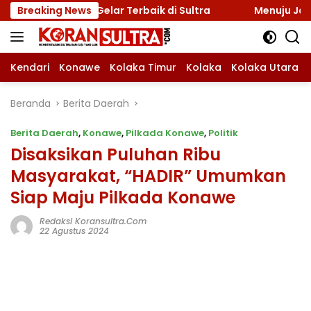
Langsung
ar Gelar Terbaik di Sultra
Breaking News
Menuju Jamnas 2026, Ketu
ke
konten
Kendari
Konawe
Kolaka Timur
Kolaka
Kolaka Utara
Beranda
Berita Daerah
Berita Daerah
,
Konawe
,
Pilkada Konawe
,
Politik
Disaksikan Puluhan Ribu
Masyarakat, “HADIR” Umumkan
Siap Maju Pilkada Konawe
Redaksi Koransultra.com
22 Agustus 2024