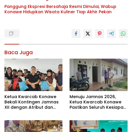
Panggung Ekspresi Bersahaja Resmi Dimulai, Wabup
Konawe Hidupkan Wisata Kuliner Tiap Akhir Pekan
Baca Juga
Ketua Kwarcab Konawe
Menuju Jamnas 2026,
Bekali Kontingen Jamnas
Ketua Kwarcab Konawe
XII dengan Atribut dan
Pastikan Seluruh Kesiapan
Motivasi, Incar Gelar
Kontingen di Cibubur
Terbaik di Sultra