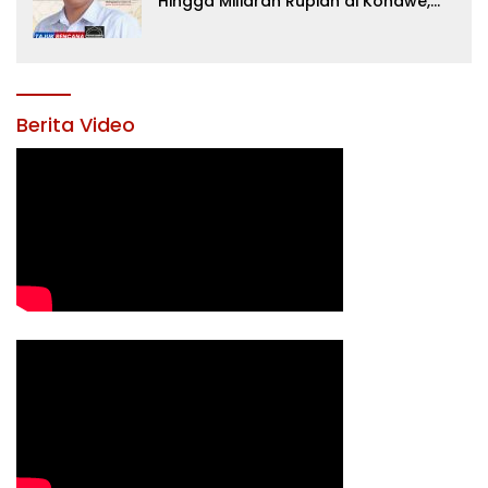
Hingga Miliaran Rupiah di Konawe,
Menanti Langkah Tegas Bupati
Yusran Akbar
Berita Video