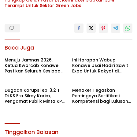
Tangkap Geliat Pasar EV, Kemnaker Siapkan SDM
Terampil Untuk Sektor Green Jobs
Baca Juga
Menuju Jamnas 2026,
Ini Harapan Wabup
Ketua Kwarcab Konawe
Konawe Usai Hadiri Sawit
Pastikan Seluruh Kesiapan
Expo Untuk Rakyat di
Kontingen di Cibubur
Jakarta
Dugaan Korupsi Rp. 3,2 T
Menaker Tegaskan
Di KS Era Silmy Karim,
Pentingnya Sertifikasi
Pengamat Publik Minta KPK
Kompetensi bagi Lulusan
Usut
Magang
Tinggalkan Balasan