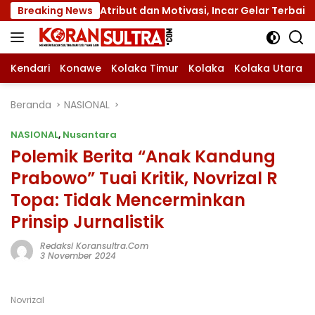
Langsung
I dengan Atribut dan Motivasi, Incar Gelar Terbaik di Sultr
Breaking News
ke
konten
Kendari
Konawe
Kolaka Timur
Kolaka
Kolaka Utara
Beranda
NASIONAL
NASIONAL
,
Nusantara
Polemik Berita “Anak Kandung
Prabowo” Tuai Kritik, Novrizal R
Topa: Tidak Mencerminkan
Prinsip Jurnalistik
Redaksi Koransultra.com
3 November 2024
Novrizal