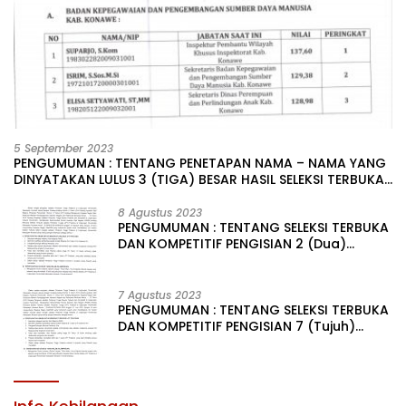
5 September 2023
PENGUMUMAN : TENTANG PENETAPAN NAMA – NAMA YANG
DINYATAKAN LULUS 3 (TIGA) BESAR HASIL SELEKSI TERBUKA
PENGISIAN JABATAN PIMPINAN TINGGI PRATAMA DI
LINGKUNGAN PEMERINTAH DAERAH KABUPATEN KONAWE
8 Agustus 2023
PENGUMUMAN : TENTANG SELEKSI TERBUKA
DAN KOMPETITIF PENGISIAN 2 (Dua)
JABATAN PIMPINAN TINGGI PRATAMA DI
LINGKUNGAN PEMERINTAH DAERAH
KABUPATEN KONAWE
7 Agustus 2023
PENGUMUMAN : TENTANG SELEKSI TERBUKA
DAN KOMPETITIF PENGISIAN 7 (Tujuh)
JABATAN PIMPINAN TINGGI PRATAMA DI
LINGKUNGAN PEMERINTAH DAERAH
KABUPATEN KONAWE