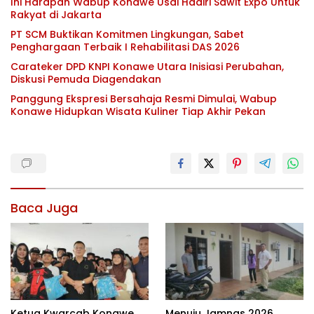
Ini Harapan Wabup Konawe Usai Hadiri Sawit Expo Untuk
Rakyat di Jakarta
PT SCM Buktikan Komitmen Lingkungan, Sabet
Penghargaan Terbaik I Rehabilitasi DAS 2026
Carateker DPD KNPI Konawe Utara Inisiasi Perubahan,
Diskusi Pemuda Diagendakan
Panggung Ekspresi Bersahaja Resmi Dimulai, Wabup
Konawe Hidupkan Wisata Kuliner Tiap Akhir Pekan
Baca Juga
Ketua Kwarcab Konawe
Menuju Jamnas 2026,