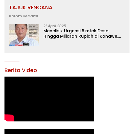
TAJUK RENCANA
Kolom Redaksi
21 April 2025
Menelisik Urgensi Bimtek Desa
Hingga Miliaran Rupiah di Konawe,
Menanti Langkah Tegas Bupati
Yusran Akbar
Berita Video