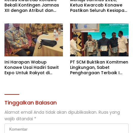
Bekali Kontingen Jamnas
Ketua Kwarcab Konawe
XII dengan Atribut dan
Pastikan Seluruh Kesiapan
Motivasi, Incar Gelar
Kontingen di Cibubur
Terbaik di Sultra
Ini Harapan Wabup
PT SCM Buktikan Komitmen
Konawe Usai Hadiri Sawit
Lingkungan, Sabet
Expo Untuk Rakyat di
Penghargaan Terbaik I
Jakarta
Rehabilitasi DAS 2026
Tinggalkan Balasan
Alamat email Anda tidak akan dipublikasikan.
Ruas yang
wajib ditandai
*