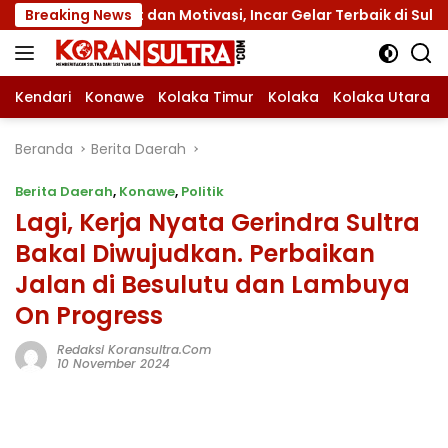
Langsung
otivasi, Incar Gelar Terbaik di Sultra
Breaking News
Menuju Jamna
ke
konten
Kendari
Konawe
Kolaka Timur
Kolaka
Kolaka Utara
Beranda
Berita Daerah
Berita Daerah
,
Konawe
,
Politik
Lagi, Kerja Nyata Gerindra Sultra
Bakal Diwujudkan. Perbaikan
Jalan di Besulutu dan Lambuya
On Progress
Redaksi Koransultra.com
10 November 2024