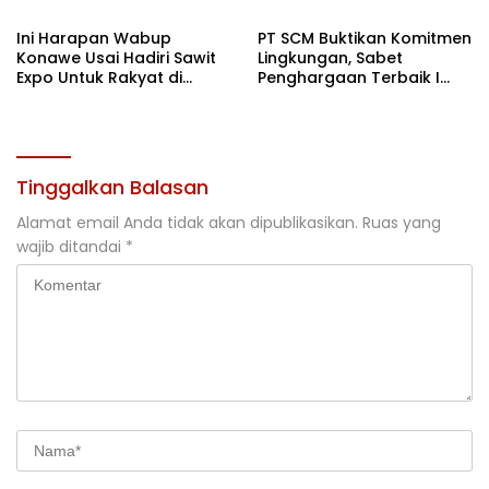
Terbaik di Sultra
Ini Harapan Wabup
PT SCM Buktikan Komitmen
Konawe Usai Hadiri Sawit
Lingkungan, Sabet
Expo Untuk Rakyat di
Penghargaan Terbaik I
Jakarta
Rehabilitasi DAS 2026
Tinggalkan Balasan
Alamat email Anda tidak akan dipublikasikan.
Ruas yang
wajib ditandai
*