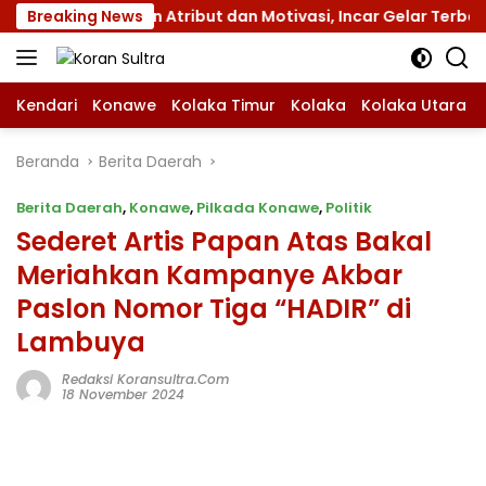
Langsung
s XII dengan Atribut dan Motivasi, Incar Gelar Terbaik di S
Breaking News
ke
konten
Kendari
Konawe
Kolaka Timur
Kolaka
Kolaka Utara
Beranda
Berita Daerah
Berita Daerah
,
Konawe
,
Pilkada Konawe
,
Politik
Sederet Artis Papan Atas Bakal
Meriahkan Kampanye Akbar
Paslon Nomor Tiga “HADIR” di
Lambuya
Redaksi Koransultra.com
18 November 2024