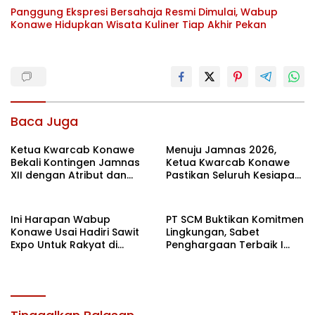
Panggung Ekspresi Bersahaja Resmi Dimulai, Wabup
Konawe Hidupkan Wisata Kuliner Tiap Akhir Pekan
Baca Juga
Ketua Kwarcab Konawe
Menuju Jamnas 2026,
Bekali Kontingen Jamnas
Ketua Kwarcab Konawe
XII dengan Atribut dan
Pastikan Seluruh Kesiapan
Motivasi, Incar Gelar
Kontingen di Cibubur
Terbaik di Sultra
Ini Harapan Wabup
PT SCM Buktikan Komitmen
Konawe Usai Hadiri Sawit
Lingkungan, Sabet
Expo Untuk Rakyat di
Penghargaan Terbaik I
Jakarta
Rehabilitasi DAS 2026