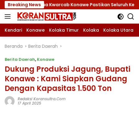
Langsung
2026, Ketua Kwarcab Konawe Pastikan Seluruh Kesiapan Kon
Breaking News
ke
konten
Kendari
Konawe
Kolaka Timur
Kolaka
Kolaka Utara
Beranda
Berita Daerah
Berita Daerah
,
Konawe
Dukung Produksi Jagung, Bupati
Konawe : Kami Siapkan Gudang
Dengan Kapasitas 1.500 Ton
Redaksi Koransultra.com
17 April 2025