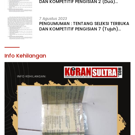
DAN KOMPETITIF PENGISIAN 2 (Dua)
JABATAN PIMPINAN TINGGI PRATAMA DI
LINGKUNGAN PEMERINTAH DAERAH
KABUPATEN KONAWE
7 Agustus 2023
PENGUMUMAN : TENTANG SELEKSI TERBUKA
DAN KOMPETITIF PENGISIAN 7 (Tujuh)
JABATAN PIMPINAN TINGGI PRATAMA DI
LINGKUNGAN PEMERINTAH DAERAH
KABUPATEN KONAWE
Info Kehilangan