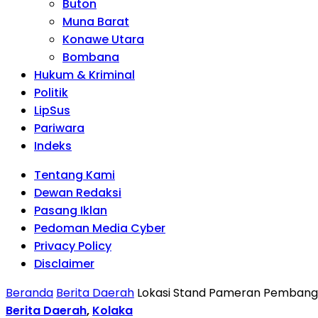
Buton
Muna Barat
Konawe Utara
Bombana
Hukum & Kriminal
Politik
LipSus
Pariwara
Indeks
Tentang Kami
Dewan Redaksi
Pasang Iklan
Pedoman Media Cyber
Privacy Policy
Disclaimer
Beranda
Berita Daerah
Lokasi Stand Pameran Pembangu
Berita Daerah
,
Kolaka