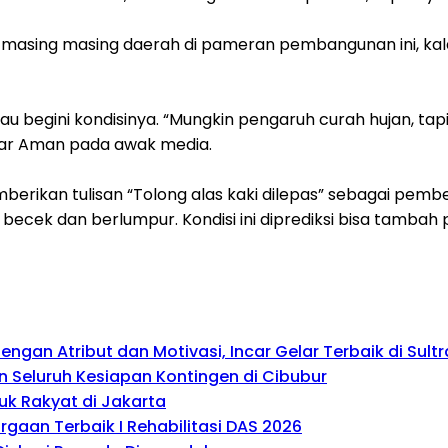
 masing masing daerah di pameran pembangunan ini, kalau
lau begini kondisinya. “Mungkin pengaruh curah hujan, ta
jar Aman pada awak media.
kan tulisan “Tolong alas kaki dilepas” sebagai pemberit
ecek dan berlumpur. Kondisi ini diprediksi bisa tambah 
gan Atribut dan Motivasi, Incar Gelar Terbaik di Sultr
 Seluruh Kesiapan Kontingen di Cibubur
uk Rakyat di Jakarta
gaan Terbaik I Rehabilitasi DAS 2026