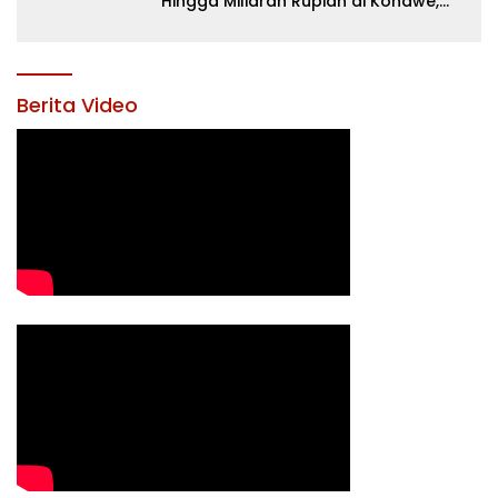
Hingga Miliaran Rupiah di Konawe,
Menanti Langkah Tegas Bupati
Yusran Akbar
Berita Video