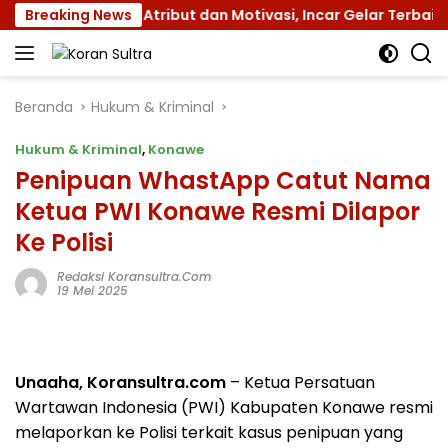
Langsung
s XII dengan Atribut dan Motivasi, Incar Gelar Terbaik di Su
Breaking News
ke
konten
Beranda
Hukum & Kriminal
Hukum & Kriminal
,
Konawe
Penipuan WhastApp Catut Nama
Ketua PWI Konawe Resmi Dilapor
Ke Polisi
Redaksi Koransultra.com
19 Mei 2025
Unaaha, Koransultra.com
– Ketua Persatuan
Wartawan Indonesia (PWI) Kabupaten Konawe resmi
melaporkan ke Polisi terkait kasus penipuan yang