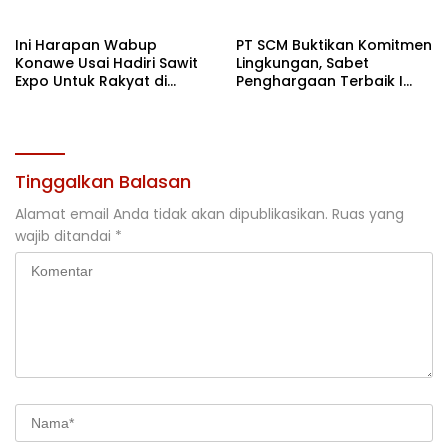
Terbaik di Sultra
Ini Harapan Wabup
PT SCM Buktikan Komitmen
Konawe Usai Hadiri Sawit
Lingkungan, Sabet
Expo Untuk Rakyat di
Penghargaan Terbaik I
Jakarta
Rehabilitasi DAS 2026
Tinggalkan Balasan
Alamat email Anda tidak akan dipublikasikan.
Ruas yang
wajib ditandai
*