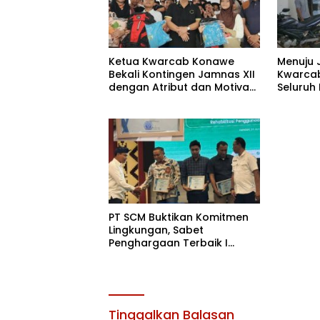
Ketua Kwarcab Konawe
Menuju 
Bekali Kontingen Jamnas XII
Kwarcab
dengan Atribut dan Motivasi,
Seluruh
Incar Gelar Terbaik di Sultra
di Cibub
PT SCM Buktikan Komitmen
Lingkungan, Sabet
Penghargaan Terbaik I
Rehabilitasi DAS 2026
Tinggalkan Balasan