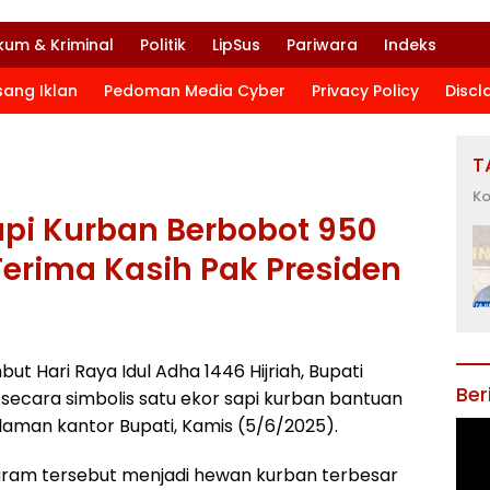
kum & Kriminal
Politik
LipSus
Pariwara
Indeks
sang Iklan
Pedoman Media Cyber
Privacy Policy
Discl
T
Ko
api Kurban Berbobot 950
Terima Kasih Pak Presiden
t Hari Raya Idul Adha 1446 Hijriah, Bupati
Ber
ecara simbolis satu ekor sapi kurban bantuan
alaman kantor Bupati, Kamis (5/6/2025).
gram tersebut menjadi hewan kurban terbesar