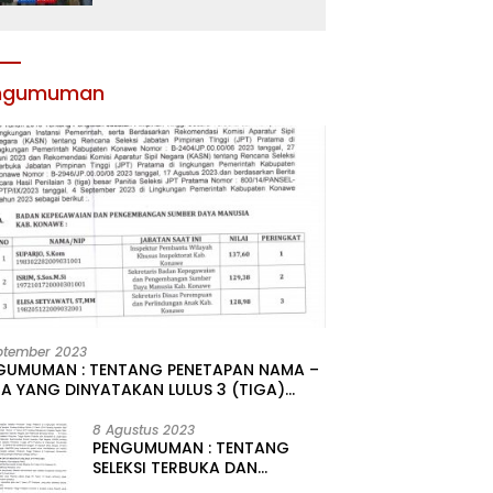
Atribut dan Motivasi,
Incar Gelar Terbaik di
Sultra
ngumuman
ptember 2023
GUMUMAN : TENTANG PENETAPAN NAMA –
A YANG DINYATAKAN LULUS 3 (TIGA)
R HASIL SELEKSI TERBUKA PENGISIAN
ATAN PIMPINAN TINGGI PRATAMA DI
8 Agustus 2023
PENGUMUMAN : TENTANG
GKUNGAN PEMERINTAH DAERAH
SELEKSI TERBUKA DAN
UPATEN KONAWE
KOMPETITIF PENGISIAN 2