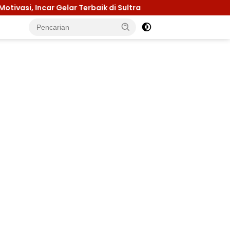
r Terbaik di Sultra
Menuju Jamnas 2026, Ketua Kwar