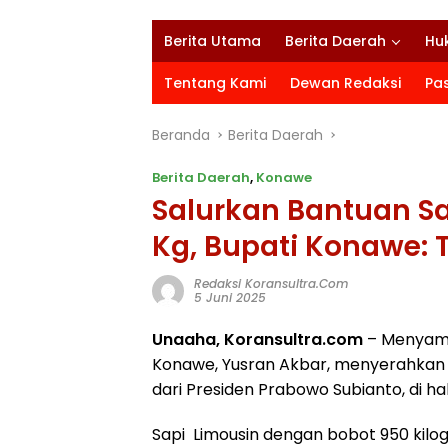
Berita Utama
Berita Daerah
Hu
Tentang Kami
Dewan Redaksi
Pa
Beranda
Berita Daerah
Berita Daerah
,
Konawe
Salurkan Bantuan S
Kg, Bupati Konawe: 
Redaksi Koransultra.com
5 Juni 2025
Unaaha, Koransultra.com
– Menyambu
Konawe, Yusran Akbar, menyerahkan s
dari Presiden Prabowo Subianto, di h
Sapi
Limousin dengan bobot 950 kilo