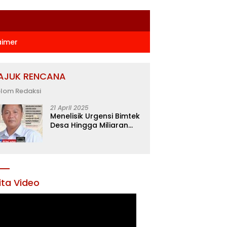
aimer
AJUK RENCANA
lom Redaksi
21 April 2025
Menelisik Urgensi Bimtek
Desa Hingga Miliaran
Rupiah di Konawe,
Menanti Langkah Tegas
Bupati Yusran Akbar
ita Video