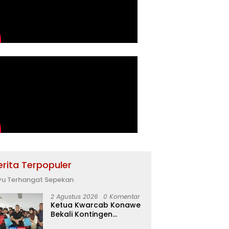
erita Terpopuler
yu Terhangat Sepekan
2 Agustus 2026
0 Komentar
Ketua Kwarcab Konawe
Bekali Kontingen
Jamnas XII dengan