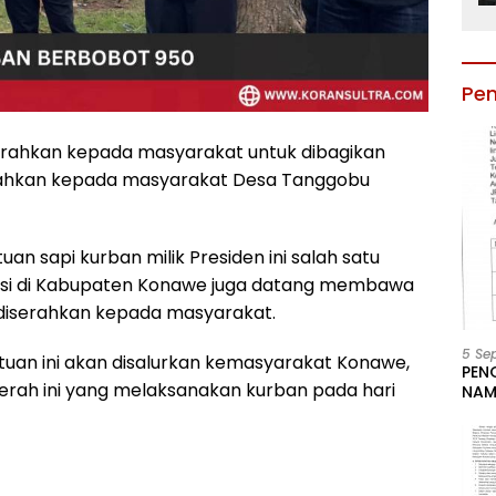
Pe
diserahkan kepada masyarakat untuk dibagikan
erahkan kepada masyarakat Desa Tanggobu
an sapi kurban milik Presiden ini salah satu
si di Kabupaten Konawe juga datang membawa
 diserahkan kepada masyarakat.
5 Se
uan ini akan disalurkan kemasyarakat Konawe,
PEN
aerah ini yang melaksanakan kurban pada hari
NAM
BESA
JAB
LIN
KAB