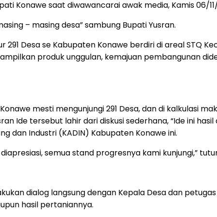
upati Konawe saat diwawancarai awak media, Kamis 06/11
masing – masing desa” sambung Bupati Yusran.
tur 291 Desa se Kabupaten Konawe berdiri di areal STQ
mpilkan produk unggulan, kemajuan pembangunan didesan
i Konawe mesti mengunjungi 291 Desa, dan di kalkulasi m
 Ide tersebut lahir dari diskusi sederhana, “Ide ini hasil 
 dan Industri (KADIN) Kabupaten Konawe ini.
diapresiasi, semua stand progresnya kami kunjungi,” tutu
ukan dialog langsung dengan Kepala Desa dan petugas y
pun hasil pertaniannya.