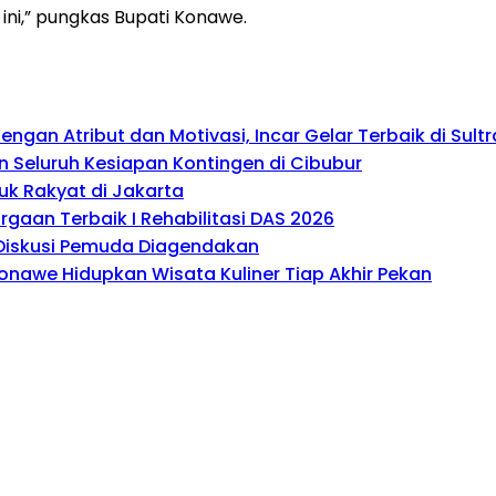
ini,” pungkas Bupati Konawe.
gan Atribut dan Motivasi, Incar Gelar Terbaik di Sultr
 Seluruh Kesiapan Kontingen di Cibubur
uk Rakyat di Jakarta
gaan Terbaik I Rehabilitasi DAS 2026
, Diskusi Pemuda Diagendakan
onawe Hidupkan Wisata Kuliner Tiap Akhir Pekan