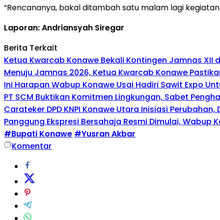
“Rencananya, bakal ditambah satu malam lagi kegiatan 
Laporan: Andriansyah Siregar
Berita Terkait
Ketua Kwarcab Konawe Bekali Kontingen Jamnas XII den
Menuju Jamnas 2026, Ketua Kwarcab Konawe Pastikan
Ini Harapan Wabup Konawe Usai Hadiri Sawit Expo Unt
PT SCM Buktikan Komitmen Lingkungan, Sabet Penghar
Carateker DPD KNPI Konawe Utara Inisiasi Perubahan
Panggung Ekspresi Bersahaja Resmi Dimulai, Wabup K
#Bupati Konawe
#Yusran Akbar
Komentar