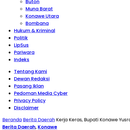
Buton
Muna Barat
Konawe Utara
Bombana
Hukum & Kriminal
Politik
LipSus
Pariwara
Indeks
Tentang Kami
Dewan Redaksi
Pasang Iklan
Pedoman Media Cyber
Privacy Policy
Disclaimer
Beranda
Berita Daerah
Kerja Keras, Bupati Konawe Yusr
Berita Daerah
,
Konawe