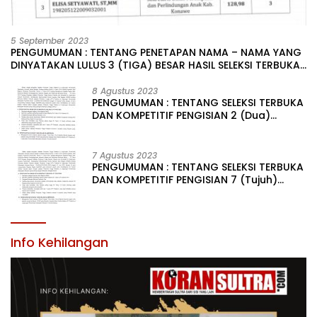
5 September 2023
PENGUMUMAN : TENTANG PENETAPAN NAMA – NAMA YANG
DINYATAKAN LULUS 3 (TIGA) BESAR HASIL SELEKSI TERBUKA
PENGISIAN JABATAN PIMPINAN TINGGI PRATAMA DI
LINGKUNGAN PEMERINTAH DAERAH KABUPATEN KONAWE
8 Agustus 2023
PENGUMUMAN : TENTANG SELEKSI TERBUKA
DAN KOMPETITIF PENGISIAN 2 (Dua)
JABATAN PIMPINAN TINGGI PRATAMA DI
LINGKUNGAN PEMERINTAH DAERAH
KABUPATEN KONAWE
7 Agustus 2023
PENGUMUMAN : TENTANG SELEKSI TERBUKA
DAN KOMPETITIF PENGISIAN 7 (Tujuh)
JABATAN PIMPINAN TINGGI PRATAMA DI
LINGKUNGAN PEMERINTAH DAERAH
KABUPATEN KONAWE
Info Kehilangan