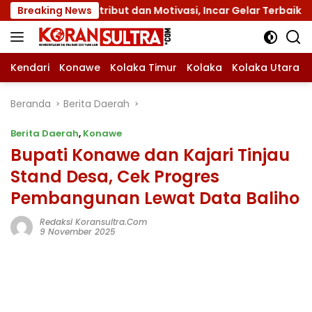
Langsung
ribut dan Motivasi, Incar Gelar Terbaik di Sultra
Breaking News
Me
ke
konten
Kendari
Konawe
Kolaka Timur
Kolaka
Kolaka Utara
Beranda
Berita Daerah
Berita Daerah
,
Konawe
Bupati Konawe dan Kajari Tinjau
Stand Desa, Cek Progres
Pembangunan Lewat Data Baliho
Redaksi Koransultra.com
9 November 2025