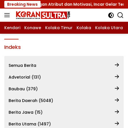
Langsung
nas XII dengan Atribut dan Motivasi, Incar Gelar Terbaik di
Breaking News
ke
konten
Kendari
Konawe
Kolaka Timur
Kolaka
Kolaka Utara
Indeks
Semua Berita
Advetorial (131)
Baubau (379)
Berita Daerah (5048)
Berita Jawa (15)
Berita Utama (1497)