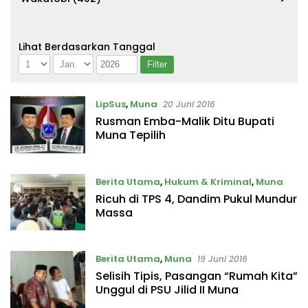
Lihat Berdasarkan Tanggal
LipSus
,
Muna
20 Juni 2016
Rusman Emba-Malik Ditu Bupati
Muna Tepilih
Berita Utama
,
Hukum & Kriminal
,
Muna
Ricuh di TPS 4, Dandim Pukul Mundur
20 Juni 2016
Massa
Berita Utama
,
Muna
19 Juni 2016
Selisih Tipis, Pasangan “Rumah Kita”
Unggul di PSU Jilid II Muna