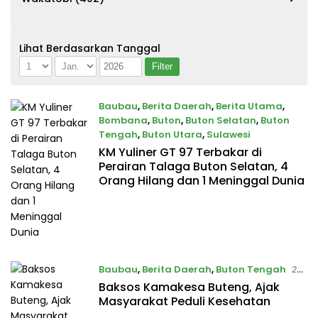
Lihat Berdasarkan Tanggal
Baubau
,
Berita Daerah
,
Berita Utama
,
Bombana
,
Buton
,
Buton Selatan
,
Buton
Tengah
,
Buton Utara
,
Sulawesi
KM Yuliner GT 97 Terbakar di
16 September 2020
Perairan Talaga Buton Selatan, 4
Orang Hilang dan 1 Meninggal Dunia
Baubau
,
Berita Daerah
,
Buton Tengah
24
Agustus 2019
Baksos Kamakesa Buteng, Ajak
Masyarakat Peduli Kesehatan