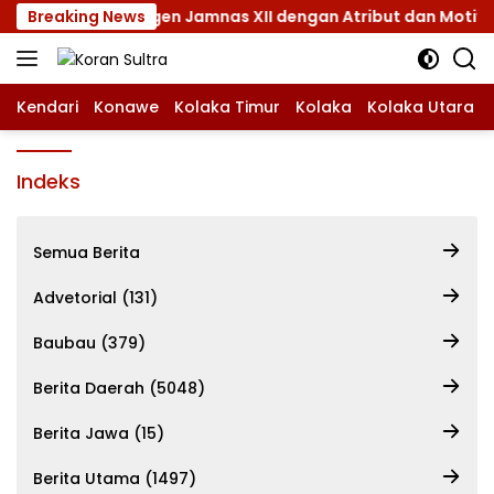
Langsung
Bekali Kontingen Jamnas XII dengan Atribut dan Motivasi, In
Breaking News
ke
konten
Kendari
Konawe
Kolaka Timur
Kolaka
Kolaka Utara
Indeks
Semua Berita
Advetorial (131)
Baubau (379)
Berita Daerah (5048)
Berita Jawa (15)
Berita Utama (1497)