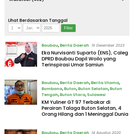
Lihat Berdasarkan Tanggal
Baubau
,
Berita Daerah
16 Desember 2023
Eka Nurvisanti Suparto (ENS), Caleg
DPRD Baubau Dapil Woilo yang
Terinspirasi Umar Samiun
Baubau
,
Berita Daerah
,
Berita Utama
,
Bombana
,
Buton
,
Buton Selatan
,
Buton
Tengah
,
Buton Utara
,
Sulawesi
KM Yuliner GT 97 Terbakar di
16 September 2020
Perairan Talaga Buton Selatan, 4
Orang Hilang dan 1 Meninggal Dunia
Baubau
,
Berita Daerah
14 Agustus 2020