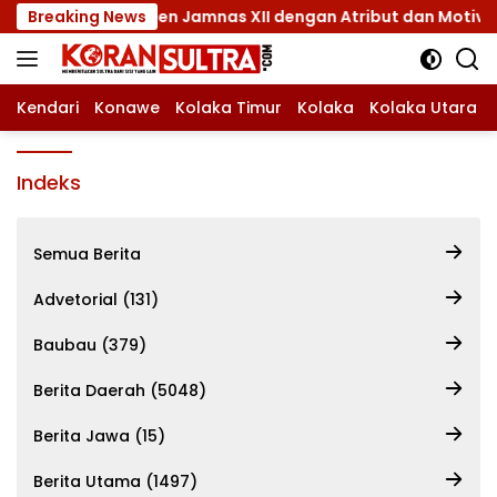
Langsung
kali Kontingen Jamnas XII dengan Atribut dan Motivasi, Inca
Breaking News
ke
konten
Kendari
Konawe
Kolaka Timur
Kolaka
Kolaka Utara
Indeks
Semua Berita
Advetorial (131)
Baubau (379)
Berita Daerah (5048)
Berita Jawa (15)
Berita Utama (1497)