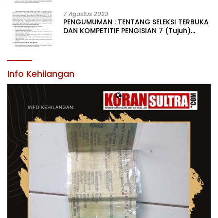
LINGKUNGAN PEMERINTAH DAERAH
KABUPATEN KONAWE
7 Agustus 2023
PENGUMUMAN : TENTANG SELEKSI TERBUKA
DAN KOMPETITIF PENGISIAN 7 (Tujuh)
JABATAN PIMPINAN TINGGI PRATAMA DI
LINGKUNGAN PEMERINTAH DAERAH
KABUPATEN KONAWE
Info Kehilangan