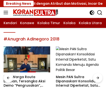
Langsung
Jamnas XII dengan Atribut dan Motivasi, Incar Gelar Terbaik
Breaking News
ke
konten
Kendari
Konawe
Kolaka Timur
Kolaka
Kolaka Utara
#Anugrah Adinegoro 2018
Mesin PAN Sultra
Tiga Warga Routa
Dipanaskan! Konsolidasi
Ditahan, Tersangka Aksi
Internal Diperketat, Satu
Demo “Pengrusakan”,
Komando Menuju Agenda
Polda Sultra Bantah Isu
Politik Besar
Kriminalisasi