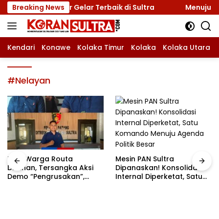
Langsung
vasi, Incar Gelar Terbaik di Sultra
Breaking News
Menuju Jamnas 2
ke
konten
Kendari
Konawe
Kolaka Timur
Kolaka
Kolaka Utara
#Nelayan
Mesin PAN Sultra
Tiga Warga Routa
Dipanaskan! Konsolidasi
Ditahan, Tersangka Aksi
Internal Diperketat, Satu
Demo “Pengrusakan”,
Komando Menuju Agenda
Polda Sultra Bantah Isu
Politik Besar
Kriminalisasi