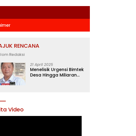
aimer
AJUK RENCANA
lom Redaksi
21 April 2025
Menelisik Urgensi Bimtek
Desa Hingga Miliaran
Rupiah di Konawe,
Menanti Langkah Tegas
Bupati Yusran Akbar
ita Video