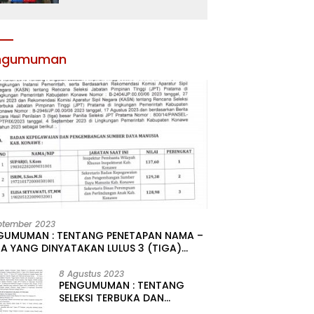
Atribut dan Motivasi,
Incar Gelar Terbaik di
Sultra
ngumuman
ptember 2023
GUMUMAN : TENTANG PENETAPAN NAMA –
A YANG DINYATAKAN LULUS 3 (TIGA)
R HASIL SELEKSI TERBUKA PENGISIAN
ATAN PIMPINAN TINGGI PRATAMA DI
8 Agustus 2023
PENGUMUMAN : TENTANG
GKUNGAN PEMERINTAH DAERAH
SELEKSI TERBUKA DAN
UPATEN KONAWE
KOMPETITIF PENGISIAN 2