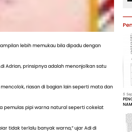
Pe
ampilan lebih memukau bila dipadu dengan
Adi Adrian, prinsipnya adalah menonjolkan satu
 mencolok, riasan di bagian lain seperti mata dan
5 Se
PEN
NAM
a pemulas pipi warna natural seperti cokelat
BESA
JAB
LIN
KAB
iar tidak terlalu banyak warna,” ujar Adi di