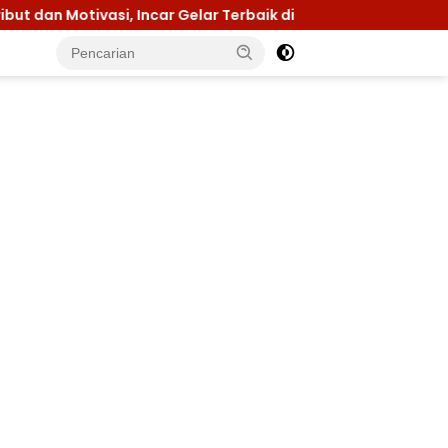
Incar Gelar Terbaik di Sultra
Menuju Jamnas 2026, K