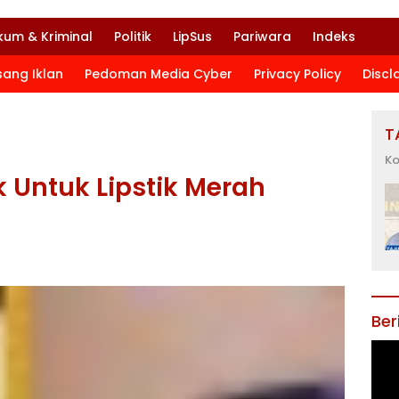
kum & Kriminal
Politik
LipSus
Pariwara
Indeks
sang Iklan
Pedoman Media Cyber
Privacy Policy
Discl
T
Ko
 Untuk Lipstik Merah
Ber