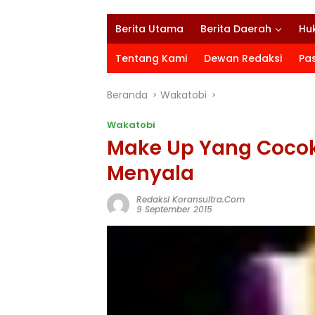
Berita Utama
Berita Daerah
Hu
Tentang Kami
Dewan Redaksi
Pa
Beranda
Wakatobi
Wakatobi
Make Up Yang Cocok
Menyala
Redaksi Koransultra.com
9 September 2015