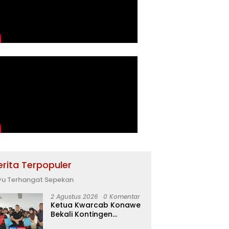
erita Terpopuler
yu Terhangat Sepekan
2 Agustus 2026
0 Komentar
Ketua Kwarcab Konawe
Bekali Kontingen
Jamnas XII dengan