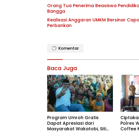
Orang Tua Penerima Beasiswa Pendidika
Bangga
Realisasi Anggaran UMKM Bersinar Capai
Perbankan
Komentar
Baca Juga
Program Umroh Gratis
Ciptaka
Dapat Apresiasi dari
Polres 
Masyarakat Wakatobi, Siti
Coffee 
Aisyah: Makasih Pak H.