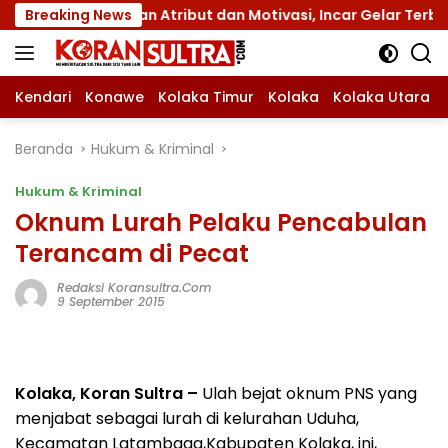
Langsung
nas XII dengan Atribut dan Motivasi, Incar Gelar Terbaik di
Breaking News
ke
konten
Kendari
Konawe
Kolaka Timur
Kolaka
Kolaka Utara
Beranda
Hukum & Kriminal
Hukum & Kriminal
Oknum Lurah Pelaku Pencabulan
Terancam di Pecat
Redaksi Koransultra.com
9 September 2015
Kolaka, Koran Sultra –
Ulah bejat oknum PNS yang
menjabat sebagai lurah di kelurahan Uduha,
Kecamatan Latambaga,Kabupaten Kolaka, ini,