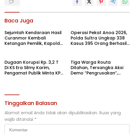
Baca Juga
Sejumlah Kendaraan Hasil
Operasi Pekat Anoa 2026,
Curanmor Kembali
Polda Sultra Ungkap 338
Ketangan Pemilik, Kapolda
Kasus 395 Orang Berhasil
Sultra: Ini Bentuk Nyata
Diamankan
Kehadiran Polri
Dugaan Korupsi Rp. 3,2 T
Tiga Warga Routa
Di KS Era Silmy Karim,
Ditahan, Tersangka Aksi
Pengamat Publik Minta KPK
Demo “Pengrusakan”,
Usut
Polda Sultra Bantah Isu
Kriminalisasi
Tinggalkan Balasan
Alamat email Anda tidak akan dipublikasikan.
Ruas yang
wajib ditandai
*