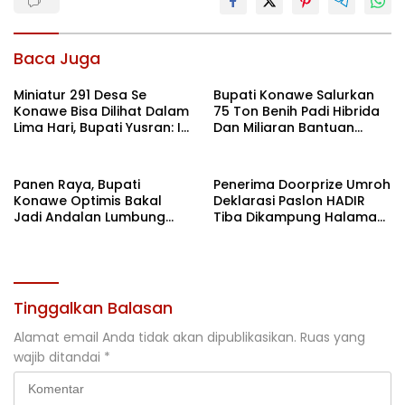
Baca Juga
Miniatur 291 Desa Se
Bupati Konawe Salurkan
Konawe Bisa Dilihat Dalam
75 Ton Benih Padi Hibrida
Lima Hari, Bupati Yusran: Ini
Dan Miliaran Bantuan
Bukan Sekedar Expo
Pertanian
Tetapi Geliat
Pembangunan
Panen Raya, Bupati
Penerima Doorprize Umroh
Konawe Optimis Bakal
Deklarasi Paslon HADIR
Jadi Andalan Lumbung
Tiba Dikampung Halaman,
Pangan di Sultra
Ini Kisah Mereka
Tinggalkan Balasan
Alamat email Anda tidak akan dipublikasikan.
Ruas yang
wajib ditandai
*