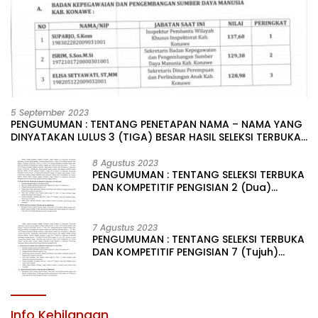
5 September 2023
PENGUMUMAN : TENTANG PENETAPAN NAMA – NAMA YANG
DINYATAKAN LULUS 3 (TIGA) BESAR HASIL SELEKSI TERBUKA
PENGISIAN JABATAN PIMPINAN TINGGI PRATAMA DI
LINGKUNGAN PEMERINTAH DAERAH KABUPATEN KONAWE
8 Agustus 2023
PENGUMUMAN : TENTANG SELEKSI TERBUKA
DAN KOMPETITIF PENGISIAN 2 (Dua)
JABATAN PIMPINAN TINGGI PRATAMA DI
LINGKUNGAN PEMERINTAH DAERAH
KABUPATEN KONAWE
7 Agustus 2023
PENGUMUMAN : TENTANG SELEKSI TERBUKA
DAN KOMPETITIF PENGISIAN 7 (Tujuh)
JABATAN PIMPINAN TINGGI PRATAMA DI
LINGKUNGAN PEMERINTAH DAERAH
KABUPATEN KONAWE
Info Kehilangan