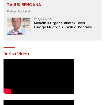
TAJUK RENCANA
Kolom Redaksi
21 April 2025
Menelisik Urgensi Bimtek Desa
Hingga Miliaran Rupiah di Konawe,
Menanti Langkah Tegas Bupati
Yusran Akbar
Berita Video