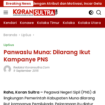
Langsung
mnas XII dengan Atribut dan Motivasi, Incar Gelar Terbaik d
Breaking News
ke
konten
Kendari
Konawe
Kolaka Timur
Kolaka
Kolaka Utara
Beranda
LipSus
LipSus
Panwaslu Muna: Dilarang Ikut
Kampanye PNS
Redaksi Koransultra.com
9 September 2015
Raha, Koran Sultra –
Pegawai Negeri Sipil (PNS) di
lingkungan Pemerintah Kabupaten Muna dilarang
ikut kampanye Pemilukada. Pelarangan itu diatur