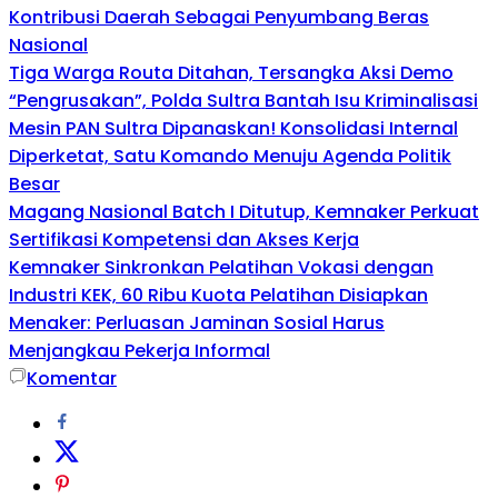
Kontribusi Daerah Sebagai Penyumbang Beras
Nasional
Tiga Warga Routa Ditahan, Tersangka Aksi Demo
“Pengrusakan”, Polda Sultra Bantah Isu Kriminalisasi
Mesin PAN Sultra Dipanaskan! Konsolidasi Internal
Diperketat, Satu Komando Menuju Agenda Politik
Besar
Magang Nasional Batch I Ditutup, Kemnaker Perkuat
Sertifikasi Kompetensi dan Akses Kerja
Kemnaker Sinkronkan Pelatihan Vokasi dengan
Industri KEK, 60 Ribu Kuota Pelatihan Disiapkan
Menaker: Perluasan Jaminan Sosial Harus
Menjangkau Pekerja Informal
Komentar