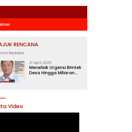
aimer
AJUK RENCANA
lom Redaksi
21 April 2025
Menelisik Urgensi Bimtek
Desa Hingga Miliaran
Rupiah di Konawe,
Menanti Langkah Tegas
Bupati Yusran Akbar
ita Video