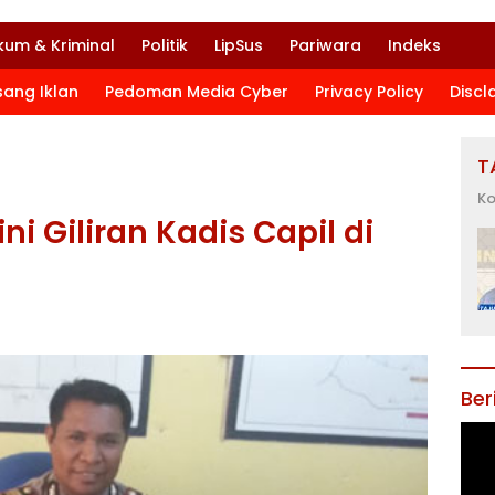
kum & Kriminal
Politik
LipSus
Pariwara
Indeks
sang Iklan
Pedoman Media Cyber
Privacy Policy
Discl
T
Ko
ni Giliran Kadis Capil di
Ber