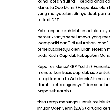
Raha, Koran Sultra –
Kepala dinas ca
Muna, La Ode Munis.SH.diperiksa ole
yang menyatakan dirinya tidak pern
terkait DPT.
Keterangan lurah Muhamad alam syah
pemeriksanya sebelumnya, yang memb
Wamponiki dan 11 di Kelurahan Raha 1,
tersebut,disetujui oleh lurah setela
pada Kadis Capilduk Kabupaten Muna 
Kapolres Muna,AKBP Yudith.S Hananta.S
menuturkan kadis capilduk siap untuk
tetapi karena La Ode Munir.SH masih 
diambil keterangannya “ dan sebelum
Mapolsek Katobu.
“kita tetap menunggu untuk melakuka
ini”ujar Ogen Senin (23/5) diruang ker