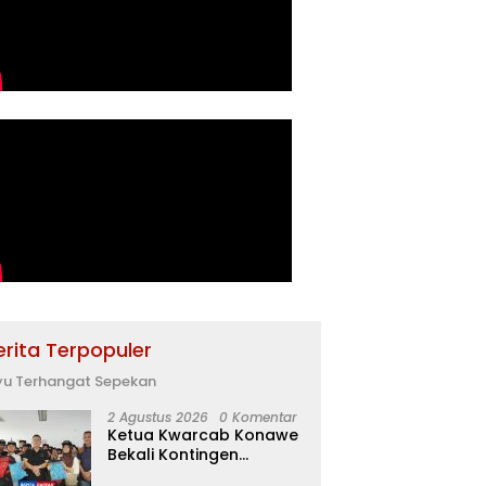
erita Terpopuler
yu Terhangat Sepekan
2 Agustus 2026
0 Komentar
Ketua Kwarcab Konawe
Bekali Kontingen
Jamnas XII dengan