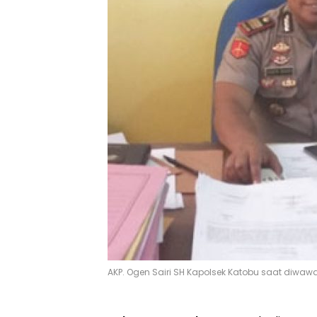
AKP. Ogen Sairi SH Kapolsek Katobu saat diwawan