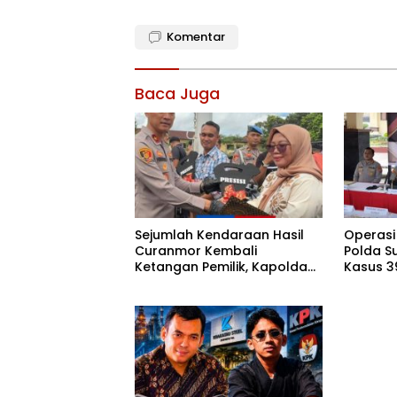
Komentar
Baca Juga
Sejumlah Kendaraan Hasil
Operasi
Curanmor Kembali
Polda S
Ketangan Pemilik, Kapolda
Kasus 3
Sultra: Ini Bentuk Nyata
Diaman
Kehadiran Polri