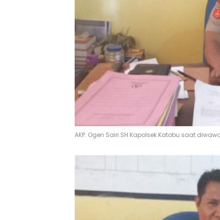
AKP. Ogen Sairi SH Kapolsek Katobu saat diwawan