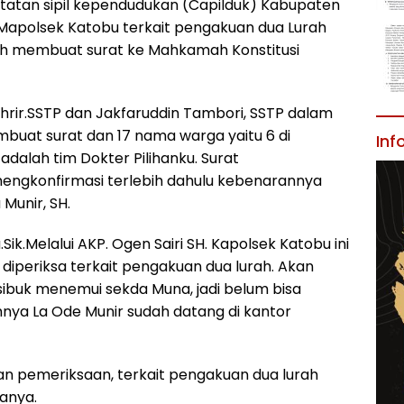
tatan sipil kependudukan (Capilduk) Kabupaten
h Mapolsek Katobu terkait pengakuan dua Lurah
ah membuat surat ke Mahkamah Konstitusi
rir.SSTP dan Jakfaruddin Tambori, SSTP dalam
uat surat dan 17 nama warga yaitu 6 di
Inf
 adalah tim Dokter Pilihanku. Surat
h mengkonfirmasi terlebih dahulu kebenarannya
Munir, SH.
ik.Melalui AKP. Ogen Sairi SH. Kapolsek Katobu ini
 diperiksa terkait pengakuan dua lurah. Akan
sibuk menemui sekda Muna, jadi belum bisa
nya La Ode Munir sudah datang di kantor
n pemeriksaan, terkait pengakuan dua lurah
janya.