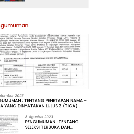
Atribut dan Motivasi,
Incar Gelar Terbaik di
Sultra
ngumuman
ptember 2023
GUMUMAN : TENTANG PENETAPAN NAMA –
A YANG DINYATAKAN LULUS 3 (TIGA)
R HASIL SELEKSI TERBUKA PENGISIAN
ATAN PIMPINAN TINGGI PRATAMA DI
8 Agustus 2023
PENGUMUMAN : TENTANG
GKUNGAN PEMERINTAH DAERAH
SELEKSI TERBUKA DAN
UPATEN KONAWE
KOMPETITIF PENGISIAN 2