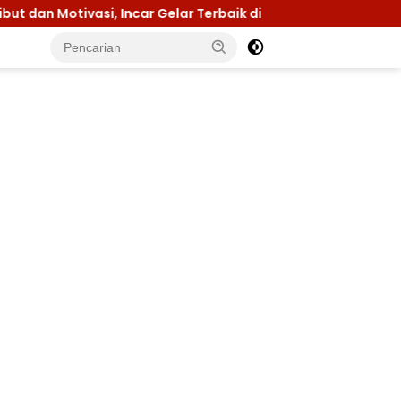
r Gelar Terbaik di Sultra
Menuju Jamnas 2026, Ketua