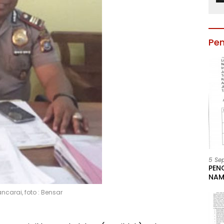
Pe
5 Se
PEN
NAM
BESA
carai, foto : Bensar
JAB
LIN
KAB