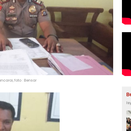
carai, foto : Bensar
B
Is