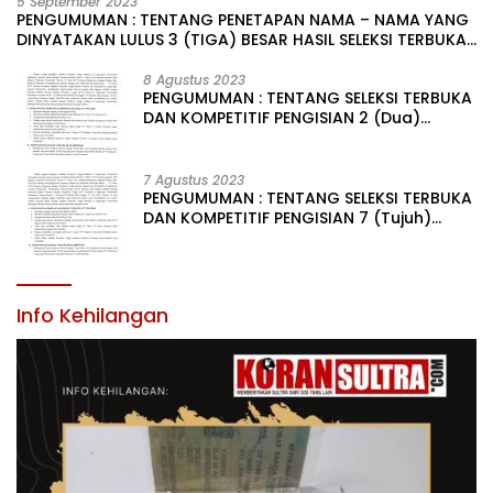
5 September 2023
PENGUMUMAN : TENTANG PENETAPAN NAMA – NAMA YANG
DINYATAKAN LULUS 3 (TIGA) BESAR HASIL SELEKSI TERBUKA
PENGISIAN JABATAN PIMPINAN TINGGI PRATAMA DI
LINGKUNGAN PEMERINTAH DAERAH KABUPATEN KONAWE
8 Agustus 2023
PENGUMUMAN : TENTANG SELEKSI TERBUKA
DAN KOMPETITIF PENGISIAN 2 (Dua)
JABATAN PIMPINAN TINGGI PRATAMA DI
LINGKUNGAN PEMERINTAH DAERAH
KABUPATEN KONAWE
7 Agustus 2023
PENGUMUMAN : TENTANG SELEKSI TERBUKA
DAN KOMPETITIF PENGISIAN 7 (Tujuh)
JABATAN PIMPINAN TINGGI PRATAMA DI
LINGKUNGAN PEMERINTAH DAERAH
KABUPATEN KONAWE
Info Kehilangan