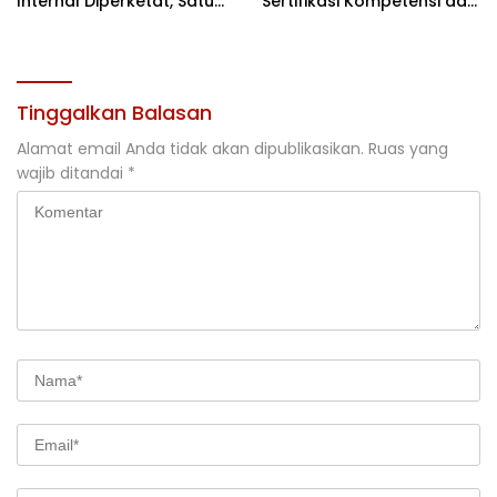
Internal Diperketat, Satu
Sertifikasi Kompetensi dan
Komando Menuju Agenda
Akses Kerja
Politik Besar
Tinggalkan Balasan
Alamat email Anda tidak akan dipublikasikan.
Ruas yang
wajib ditandai
*