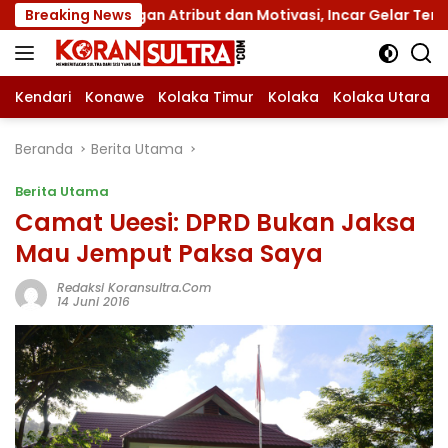
Langsung
dengan Atribut dan Motivasi, Incar Gelar Terbaik di Sultra
Breaking News
ke
konten
Kendari
Konawe
Kolaka Timur
Kolaka
Kolaka Utara
Beranda
Berita Utama
Berita Utama
Camat Ueesi: DPRD Bukan Jaksa
Mau Jemput Paksa Saya
Redaksi Koransultra.com
14 Juni 2016