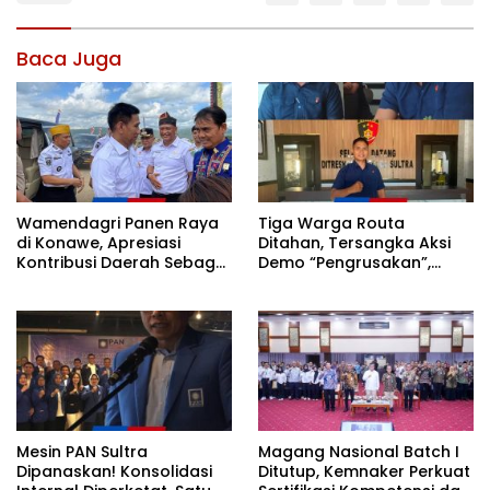
Baca Juga
Wamendagri Panen Raya
Tiga Warga Routa
di Konawe, Apresiasi
Ditahan, Tersangka Aksi
Kontribusi Daerah Sebagai
Demo “Pengrusakan”,
Penyumbang Beras
Polda Sultra Bantah Isu
Nasional
Kriminalisasi
Mesin PAN Sultra
Magang Nasional Batch I
Dipanaskan! Konsolidasi
Ditutup, Kemnaker Perkuat