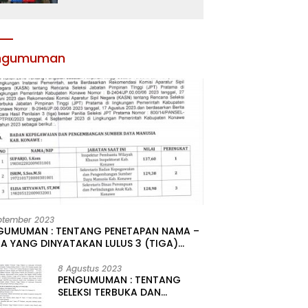
Atribut dan Motivasi,
Incar Gelar Terbaik di
Sultra
ngumuman
ptember 2023
GUMUMAN : TENTANG PENETAPAN NAMA –
A YANG DINYATAKAN LULUS 3 (TIGA)
R HASIL SELEKSI TERBUKA PENGISIAN
ATAN PIMPINAN TINGGI PRATAMA DI
8 Agustus 2023
PENGUMUMAN : TENTANG
GKUNGAN PEMERINTAH DAERAH
SELEKSI TERBUKA DAN
UPATEN KONAWE
KOMPETITIF PENGISIAN 2