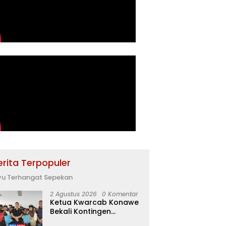
erita Terpopuler
yu Terhangat Sepekan
2 Agustus 2026
0 Komentar
Ketua Kwarcab Konawe
Bekali Kontingen
Jamnas XII dengan