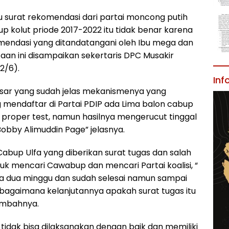
 surat rekomendasi dari partai moncong putih
bup kolut priode 2017-2022 itu tidak benar karena
endasi yang ditandatangani oleh Ibu mega dan
aan ini disampaikan sekertaris DPC Musakir
22/6).
Inf
besar yang sudah jelas mekanismenya yang
ng mendaftar di Partai PDIP ada Lima balon cabup
proper test, namun hasilnya mengerucut tinggal
obby Alimuddin Page” jelasnya.
 Cabup Ulfa yang diberikan surat tugas dan salah
ntuk mencari Cawabup dan mencari Partai koalisi, “
ama dua minggu dan sudah selesai namun sampai
P bagaimana kelanjutannya apakah surat tugas itu
ambahnya.
a tidak bisa dilaksanakan dengan baik dan memiliki