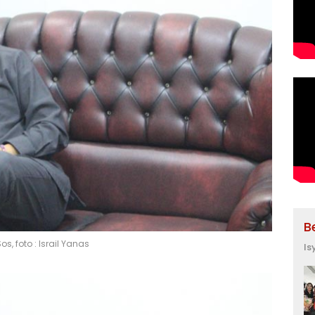
B
os, foto : Israil Yanas
Is