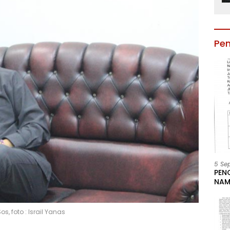
Pe
5 Se
PEN
NAM
BESA
JAB
LIN
os, foto : Israil Yanas
KAB