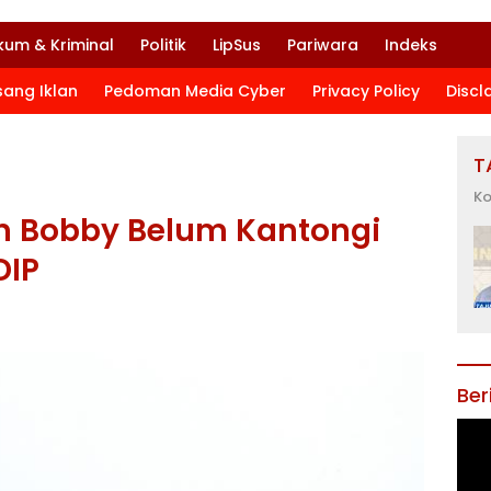
kum & Kriminal
Politik
LipSus
Pariwara
Indeks
sang Iklan
Pedoman Media Cyber
Privacy Policy
Discl
T
Ko
an Bobby Belum Kantongi
DIP
Ber