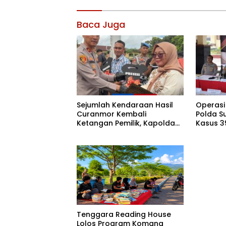
Baca Juga
Sejumlah Kendaraan Hasil
Operasi
Curanmor Kembali
Polda S
Ketangan Pemilik, Kapolda
Kasus 3
Sultra: Ini Bentuk Nyata
Diaman
Kehadiran Polri
Tenggara Reading House
Lolos Program Komang