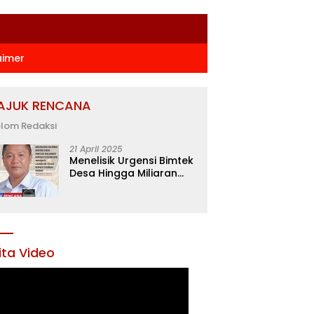
aimer
AJUK RENCANA
lom Redaksi
21 April 2025
Menelisik Urgensi Bimtek
Desa Hingga Miliaran
Rupiah di Konawe,
Menanti Langkah Tegas
Bupati Yusran Akbar
ita Video