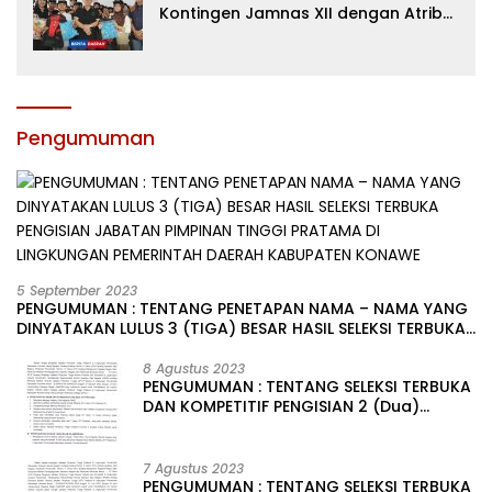
Kontingen Jamnas XII dengan Atribut
dan Motivasi, Incar Gelar Terbaik di
Sultra
Pengumuman
5 September 2023
PENGUMUMAN : TENTANG PENETAPAN NAMA – NAMA YANG
DINYATAKAN LULUS 3 (TIGA) BESAR HASIL SELEKSI TERBUKA
PENGISIAN JABATAN PIMPINAN TINGGI PRATAMA DI
LINGKUNGAN PEMERINTAH DAERAH KABUPATEN KONAWE
8 Agustus 2023
PENGUMUMAN : TENTANG SELEKSI TERBUKA
DAN KOMPETITIF PENGISIAN 2 (Dua)
JABATAN PIMPINAN TINGGI PRATAMA DI
LINGKUNGAN PEMERINTAH DAERAH
KABUPATEN KONAWE
7 Agustus 2023
PENGUMUMAN : TENTANG SELEKSI TERBUKA