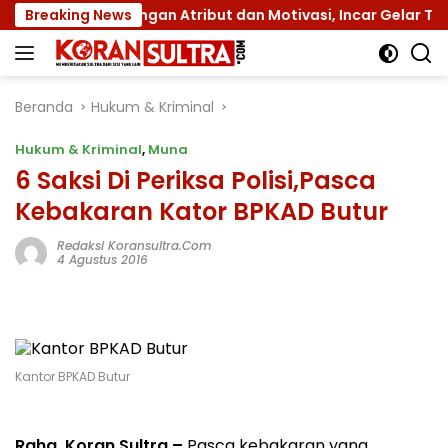
Langsung
nas XII dengan Atribut dan Motivasi, Incar Gelar Terbaik di
Breaking News
ke
konten
Beranda
Hukum & Kriminal
Hukum & Kriminal
,
Muna
6 Saksi Di Periksa Polisi,Pasca
Kebakaran Kator BPKAD Butur
Redaksi Koransultra.com
4 Agustus 2016
Kantor BPKAD Butur
Raha, Koran Sultra –
Pasca kebakaran yang