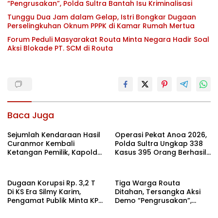
“Pengrusakan”, Polda Sultra Bantah Isu Kriminalisasi
Tunggu Dua Jam dalam Gelap, Istri Bongkar Dugaan
Perselingkuhan Oknum PPPK di Kamar Rumah Mertua
Forum Peduli Masyarakat Routa Minta Negara Hadir Soal
Aksi Blokade PT. SCM di Routa
Baca Juga
Sejumlah Kendaraan Hasil
Operasi Pekat Anoa 2026,
Curanmor Kembali
Polda Sultra Ungkap 338
Ketangan Pemilik, Kapolda
Kasus 395 Orang Berhasil
Sultra: Ini Bentuk Nyata
Diamankan
Kehadiran Polri
Dugaan Korupsi Rp. 3,2 T
Tiga Warga Routa
Di KS Era Silmy Karim,
Ditahan, Tersangka Aksi
Pengamat Publik Minta KPK
Demo “Pengrusakan”,
Usut
Polda Sultra Bantah Isu
Kriminalisasi