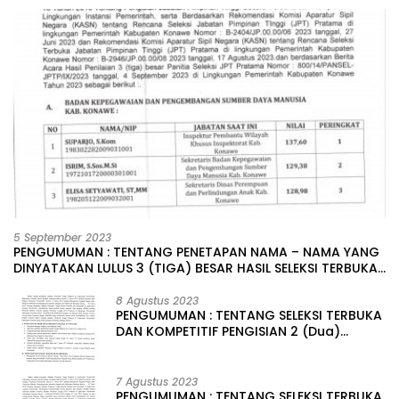
5 September 2023
PENGUMUMAN : TENTANG PENETAPAN NAMA – NAMA YANG
DINYATAKAN LULUS 3 (TIGA) BESAR HASIL SELEKSI TERBUKA
PENGISIAN JABATAN PIMPINAN TINGGI PRATAMA DI
LINGKUNGAN PEMERINTAH DAERAH KABUPATEN KONAWE
8 Agustus 2023
PENGUMUMAN : TENTANG SELEKSI TERBUKA
DAN KOMPETITIF PENGISIAN 2 (Dua)
JABATAN PIMPINAN TINGGI PRATAMA DI
LINGKUNGAN PEMERINTAH DAERAH
KABUPATEN KONAWE
7 Agustus 2023
PENGUMUMAN : TENTANG SELEKSI TERBUKA