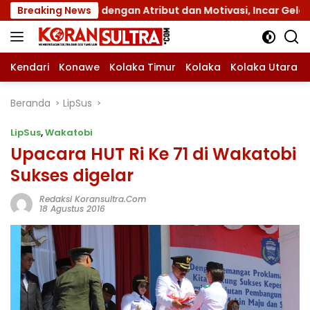
Langsung
s XII dengan Atribut dan Motivasi, Incar Gelar Terbaik di S
Breaking News
ke
konten
Kendari
Konawe
Kolaka Timur
Kolaka
Kolaka Utara
Beranda
LipSus
LipSus
,
Wakatobi
Upacara HUT Ri Ke 71 di Wakatobi
Sukses digelar
Redaksi Koransultra.com
18 Agustus 2016