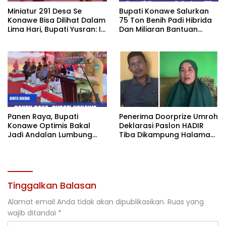
Miniatur 291 Desa Se
Bupati Konawe Salurkan
Konawe Bisa Dilihat Dalam
75 Ton Benih Padi Hibrida
Lima Hari, Bupati Yusran: Ini
Dan Miliaran Bantuan
Bukan Sekedar Expo
Pertanian
Tetapi Geliat
Pembangunan
Panen Raya, Bupati
Penerima Doorprize Umroh
Konawe Optimis Bakal
Deklarasi Paslon HADIR
Jadi Andalan Lumbung
Tiba Dikampung Halaman,
Pangan di Sultra
Ini Kisah Mereka
Tinggalkan Balasan
Alamat email Anda tidak akan dipublikasikan.
Ruas yang
wajib ditandai
*