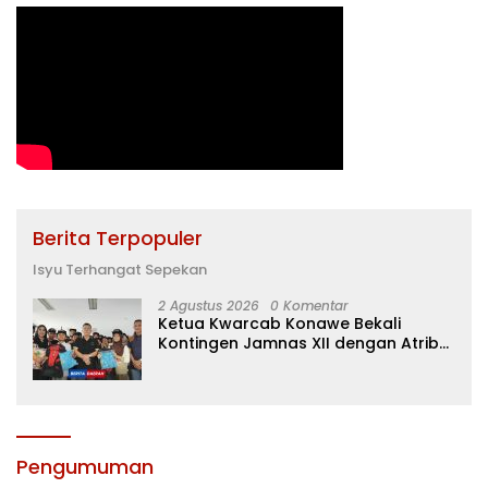
Berita Terpopuler
Isyu Terhangat Sepekan
2 Agustus 2026
0 Komentar
Ketua Kwarcab Konawe Bekali
Kontingen Jamnas XII dengan Atribut
dan Motivasi, Incar Gelar Terbaik di
Sultra
Pengumuman