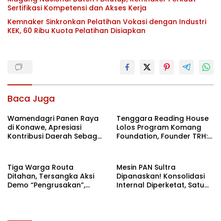
Sertifikasi Kompetensi dan Akses Kerja
Kemnaker Sinkronkan Pelatihan Vokasi dengan Industri
KEK, 60 Ribu Kuota Pelatihan Disiapkan
Baca Juga
Wamendagri Panen Raya
Tenggara Reading House
di Konawe, Apresiasi
Lolos Program Komang
Kontribusi Daerah Sebagai
Foundation, Founder TRH:
Penyumbang Beras
Semoga Ini Menjadi Spirit
Nasional
Baru
Tiga Warga Routa
Mesin PAN Sultra
Ditahan, Tersangka Aksi
Dipanaskan! Konsolidasi
Demo “Pengrusakan”,
Internal Diperketat, Satu
Polda Sultra Bantah Isu
Komando Menuju Agenda
Kriminalisasi
Politik Besar