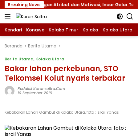
Langsung
nas XII dengan Atribut dan Motivasi, Incar Gelar Terbaik di
Breaking News
ke
konten
Kendari
Konawe
Kolaka Timur
Kolaka
Kolaka Utara
Beranda
Berita Utama
Berita Utama
,
Kolaka Utara
Bakar lahan perkebunan, STO
Telkomsel Kolut nyaris terbakar
Redaksi Koransultra.com
10 September 2016
Kebakaran Lahan Gambut di Kolaka Utara, foto : Israil Yanas