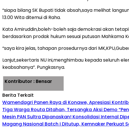
“siapa bilang SK Bupati tidak absah,saya melihat langsu
13.00 Wita ditemui di Raha.
Kata Amiruddin,boleh-boleh saja demokrasi akan teta
berdasarkan prodak hukum sesuai putusan Mahkama Kon
“saya kira jelas, tahapan prosedurnya dari MK,KPU,Gube
Lanjut,sekertaris NU ini,menghimbau kepada seluruh ele
keabsahanya”. Pungkasnya.
Kontributor : Bensar
Berita Terkait
Wamendagri Panen Raya di Konawe, Apresiasi Kontri
Tiga Warga Routa Ditahan, Tersangka Aksi Demo “Pengr
Mesin PAN Sultra Dipanaskan! Konsolidasi Internal Di
Magang Nasional Batch I Ditutup, Kemnaker Perkuat Se