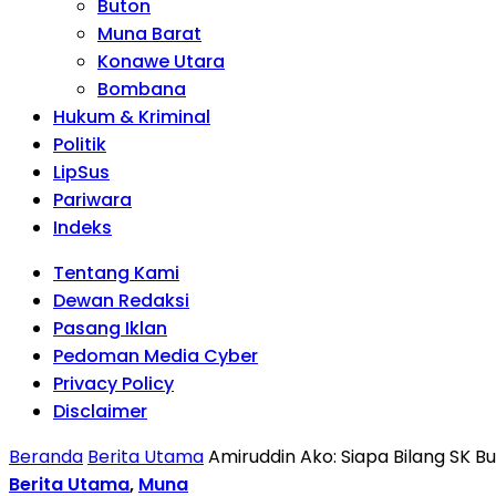
Buton
Muna Barat
Konawe Utara
Bombana
Hukum & Kriminal
Politik
LipSus
Pariwara
Indeks
Tentang Kami
Dewan Redaksi
Pasang Iklan
Pedoman Media Cyber
Privacy Policy
Disclaimer
Beranda
Berita Utama
Amiruddin Ako: Siapa Bilang SK B
Berita Utama
,
Muna