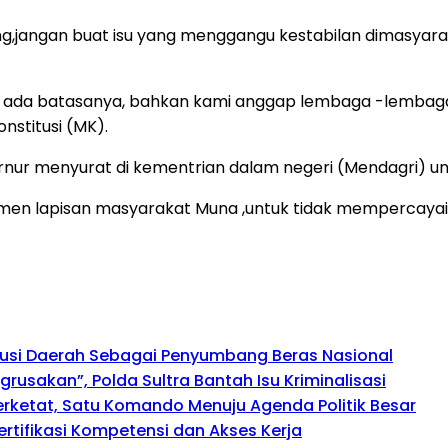
ng,jangan buat isu yang menggangu kestabilan dimasyaraka
pi ada batasanya, bahkan kami anggap lembaga -lembaga
stitusi (MK).
rnur menyurat di kementrian dalam negeri (Mendagri) untu
men lapisan masyarakat Muna ,untuk tidak mempercayai is
busi Daerah Sebagai Penyumbang Beras Nasional
usakan”, Polda Sultra Bantah Isu Kriminalisasi
perketat, Satu Komando Menuju Agenda Politik Besar
rtifikasi Kompetensi dan Akses Kerja