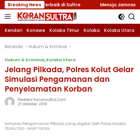
Langsung
r Gelar Terbaik di Sultra
Breaking News
Menuju Jamnas 2026, Ketu
ke
konten
Kendari
Konawe
Kolaka Timur
Kolaka
Kolaka Utara
Beranda
Hukum & Kriminal
Hukum & Kriminal
,
Kolaka Utara
Jelang Pilkada, Polres Kolut Gelar
Simulasi Pengamanan dan
Penyelamatan Korban
Redaksi Koransultra.com
21 Oktober 2016
Simulasi Pengamanan Pilkada yang digelar Oleh Polres Kolaka
Utara, foto : Israil Yanas