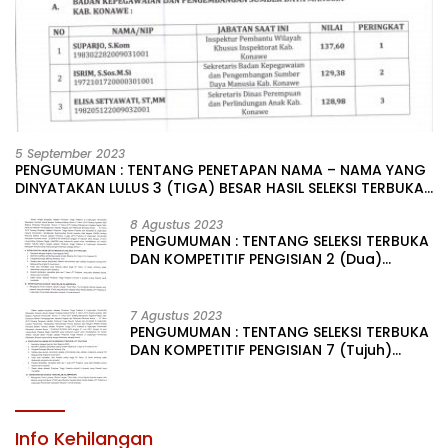
5 September 2023
PENGUMUMAN : TENTANG PENETAPAN NAMA – NAMA YANG
DINYATAKAN LULUS 3 (TIGA) BESAR HASIL SELEKSI TERBUKA
PENGISIAN JABATAN PIMPINAN TINGGI PRATAMA DI
LINGKUNGAN PEMERINTAH DAERAH KABUPATEN KONAWE
8 Agustus 2023
PENGUMUMAN : TENTANG SELEKSI TERBUKA
DAN KOMPETITIF PENGISIAN 2 (Dua)
JABATAN PIMPINAN TINGGI PRATAMA DI
LINGKUNGAN PEMERINTAH DAERAH
KABUPATEN KONAWE
7 Agustus 2023
PENGUMUMAN : TENTANG SELEKSI TERBUKA
DAN KOMPETITIF PENGISIAN 7 (Tujuh)
JABATAN PIMPINAN TINGGI PRATAMA DI
LINGKUNGAN PEMERINTAH DAERAH
KABUPATEN KONAWE
Info Kehilangan