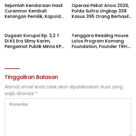
Sejumlah Kendaraan Hasil
Operasi Pekat Anoa 2026,
Curanmor Kembali
Polda Sultra Ungkap 338
Ketangan Pemilik, Kapolda
Kasus 395 Orang Berhasil
Sultra: Ini Bentuk Nyata
Diamankan
Kehadiran Polri
Dugaan Korupsi Rp. 3,2 T
Tenggara Reading House
Di KS Era Silmy Karim,
Lolos Program Komang
Pengamat Publik Minta KPK
Foundation, Founder TRH:
Usut
Semoga Ini Menjadi Spirit
Baru
Tinggalkan Balasan
Alamat email Anda tidak akan dipublikasikan.
Ruas yang
wajib ditandai
*