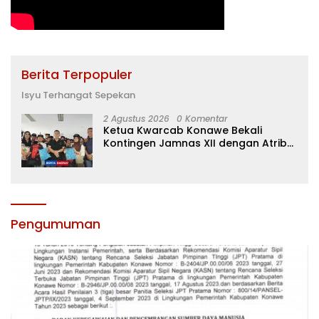
Berita Terpopuler
Isyu Terhangat Sepekan
2 Agustus 2026
0 Komentar
Ketua Kwarcab Konawe Bekali
Kontingen Jamnas XII dengan Atribut
dan Motivasi, Incar Gelar Terbaik di
Sultra
Pengumuman