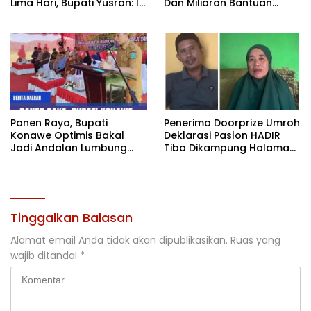
Lima Hari, Bupati Yusran: Ini
Dan Miliaran Bantuan
Bukan Sekedar Expo
Pertanian
Tetapi Geliat
Pembangunan
Panen Raya, Bupati
Penerima Doorprize Umroh
Konawe Optimis Bakal
Deklarasi Paslon HADIR
Jadi Andalan Lumbung
Tiba Dikampung Halaman,
Pangan di Sultra
Ini Kisah Mereka
Tinggalkan Balasan
Alamat email Anda tidak akan dipublikasikan.
Ruas yang
wajib ditandai
*