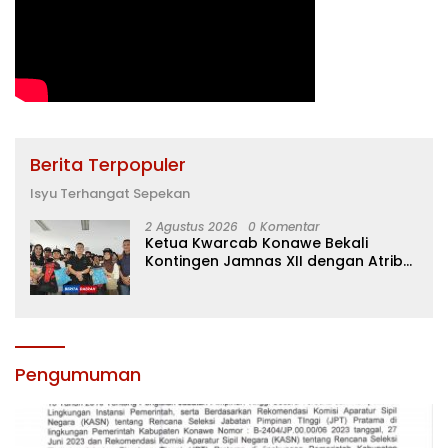
Berita Terpopuler
Isyu Terhangat Sepekan
2 Agustus 2026
0 Komentar
Ketua Kwarcab Konawe Bekali
Kontingen Jamnas XII dengan Atribut
dan Motivasi, Incar Gelar Terbaik di
Sultra
Pengumuman