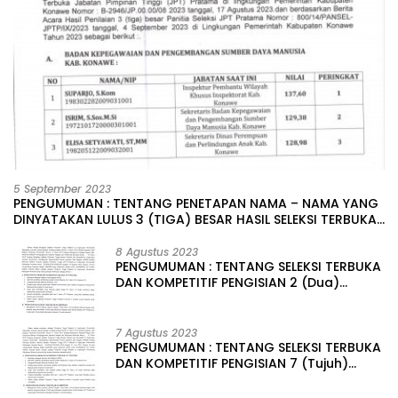
5 September 2023
PENGUMUMAN : TENTANG PENETAPAN NAMA – NAMA YANG
DINYATAKAN LULUS 3 (TIGA) BESAR HASIL SELEKSI TERBUKA
PENGISIAN JABATAN PIMPINAN TINGGI PRATAMA DI
LINGKUNGAN PEMERINTAH DAERAH KABUPATEN KONAWE
8 Agustus 2023
PENGUMUMAN : TENTANG SELEKSI TERBUKA
DAN KOMPETITIF PENGISIAN 2 (Dua)
JABATAN PIMPINAN TINGGI PRATAMA DI
LINGKUNGAN PEMERINTAH DAERAH
KABUPATEN KONAWE
7 Agustus 2023
PENGUMUMAN : TENTANG SELEKSI TERBUKA
DAN KOMPETITIF PENGISIAN 7 (Tujuh)
JABATAN PIMPINAN TINGGI PRATAMA DI
LINGKUNGAN PEMERINTAH DAERAH