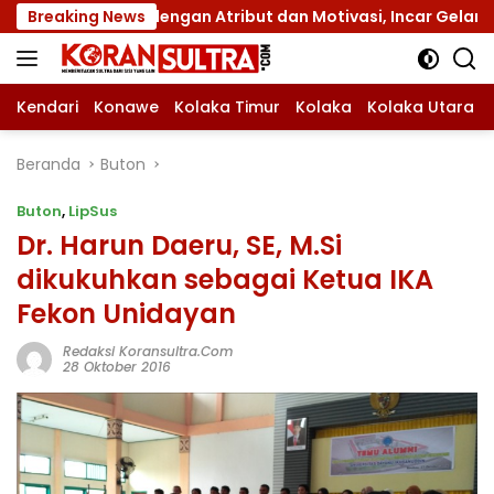
Langsung
XII dengan Atribut dan Motivasi, Incar Gelar Terbaik di Sul
Breaking News
ke
konten
Kendari
Konawe
Kolaka Timur
Kolaka
Kolaka Utara
Beranda
Buton
Buton
,
LipSus
Dr. Harun Daeru, SE, M.Si
dikukuhkan sebagai Ketua IKA
Fekon Unidayan
Redaksi Koransultra.com
28 Oktober 2016