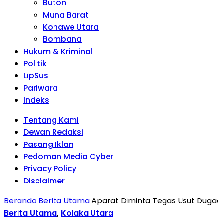
Buton
Muna Barat
Konawe Utara
Bombana
Hukum & Kriminal
Politik
LipSus
Pariwara
Indeks
Tentang Kami
Dewan Redaksi
Pasang Iklan
Pedoman Media Cyber
Privacy Policy
Disclaimer
Beranda
Berita Utama
Aparat Diminta Tegas Usut Dugaa
Berita Utama
,
Kolaka Utara