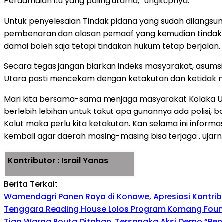
Perdamaian itu yang paling utama,” ungkapnya.
Untuk penyelesaian Tindak pidana yang sudah dilangsun
pembenaran dan alasan pemaaf yang kemudian tindak pi
damai boleh saja tetapi tindakan hukum tetap berjalan.
Secara tegas jangan biarkan indeks masyarakat, asumsi
Utara pasti mencekam dengan ketakutan dan ketidak 
Mari kita bersama-sama menjaga masyarakat Kolaka Uta
berlebih lebihan untuk takut apa gunannya ada polisi, 
Kolut maka perlu kita ketakutan. Kan selama ini infor
kembali agar daerah masing-masing bisa terjaga . ujarn
Kontributor : Israil Yanas
Berita Terkait
Wamendagri Panen Raya di Konawe, Apresiasi Kontri
Tenggara Reading House Lolos Program Komang Founda
Tiga Warga Routa Ditahan, Tersangka Aksi Demo “Pengr