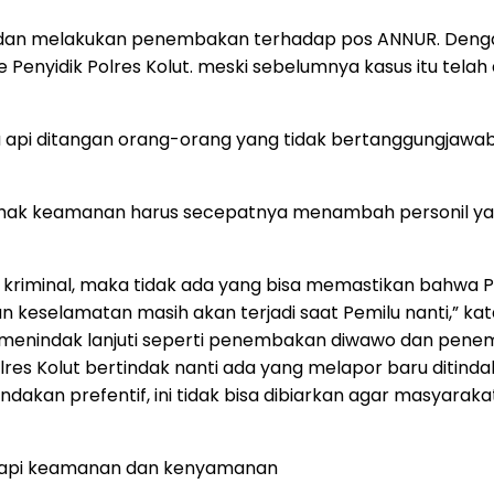
ng dan melakukan penembakan terhadap pos ANNUR. Dengan
nyidik Polres Kolut. meski sebelumnya kasus itu telah d
api ditangan orang-orang yang tidak bertanggungjawab.
Pihak keamanan harus secepatnya menambah personil y
u kriminal, maka tidak ada yang bisa memastikan bahwa Pem
 keselamatan masih akan terjadi saat Pemilu nanti,” k
ak menindak lanjuti seperti penembakan diwawo dan penem
polres Kolut bertindak nanti ada yang melapor baru diti
indakan prefentif, ini tidak bisa dibiarkan agar masyar
tetapi keamanan dan kenyamanan