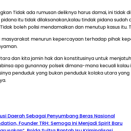
gkan Tidak ada rumusan deliknya harus damai, ini tidak
dana itu tidak dilaksanakan,kalau tindak pidana sudah 
 Tidak boleh polisi mendamaikan dan menutup kasus itu. 
 masyarakat menurun kepercayaan terhadap pihak kepolis
nyaman.
ra dan kita jamin hak dan konstitusinya untuk menjatuh
babinsa apa gunannay polsek dimana-mana kecuali kalau i
masinya penduduk yang bukan penduduk kolaka utara yang 
ya.
busi Daerah Sebagai Penyumbang Beras Nasional
tion, Founder TRH: Semoga Ini Menjadi Spirit Baru
usakan”, Polda Sultra Bantah Isu Kriminalisasi