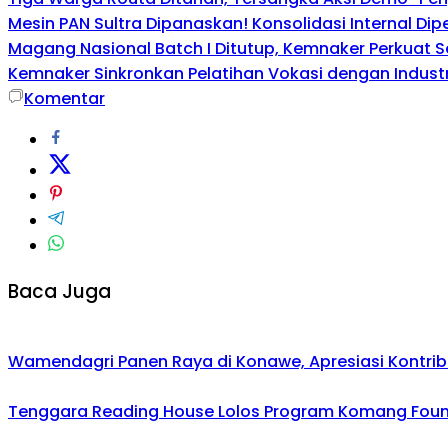
Mesin PAN Sultra Dipanaskan! Konsolidasi Internal Di
Magang Nasional Batch I Ditutup, Kemnaker Perkuat Se
Kemnaker Sinkronkan Pelatihan Vokasi dengan Industri
Komentar
Baca Juga
Wamendagri Panen Raya di Konawe, Apresiasi Kontri
Tenggara Reading House Lolos Program Komang Founda