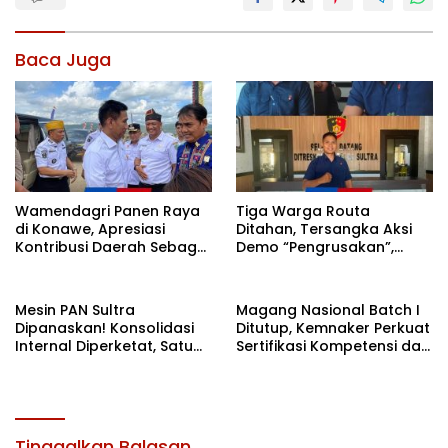
Baca Juga
Wamendagri Panen Raya
Tiga Warga Routa
di Konawe, Apresiasi
Ditahan, Tersangka Aksi
Kontribusi Daerah Sebagai
Demo “Pengrusakan”,
Penyumbang Beras
Polda Sultra Bantah Isu
Nasional
Kriminalisasi
Mesin PAN Sultra
Magang Nasional Batch I
Dipanaskan! Konsolidasi
Ditutup, Kemnaker Perkuat
Internal Diperketat, Satu
Sertifikasi Kompetensi dan
Komando Menuju Agenda
Akses Kerja
Politik Besar
Tinggalkan Balasan