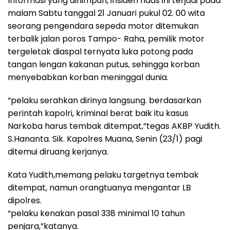
Informasi yang dihimpun, insiden naas ini terjadi pada
malam Sabtu tanggal 21 Januari pukul 02. 00 wita
seorang pengendara sepeda motor ditemukan
terbalik jalan poros Tampo- Raha, pemilik motor
tergeletak diaspal ternyata luka potong pada
tangan lengan kakanan putus, sehingga korban
menyebabkan korban meninggal dunia.
“pelaku serahkan dirinya langsung. berdasarkan
perintah kapolri, kriminal berat baik itu kasus
Narkoba harus tembak ditempat,”tegas AKBP Yudith.
S.Hananta. Sik. Kapolres Muana, Senin (23/1) pagi
ditemui diruang kerjanya.
Kata Yudith,memang pelaku targetnya tembak
ditempat, namun orangtuanya mengantar LB
dipolres.
“pelaku kenakan pasal 338 minimal 10 tahun
penjara,”katanya.