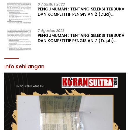
LINGKUNGAN PEMERINTAH DAERAH KABUPATEN KONAWE
8 Agustus 2023
PENGUMUMAN : TENTANG SELEKSI TERBUKA
DAN KOMPETITIF PENGISIAN 2 (Dua)
JABATAN PIMPINAN TINGGI PRATAMA DI
LINGKUNGAN PEMERINTAH DAERAH
KABUPATEN KONAWE
7 Agustus 2023
PENGUMUMAN : TENTANG SELEKSI TERBUKA
DAN KOMPETITIF PENGISIAN 7 (Tujuh)
JABATAN PIMPINAN TINGGI PRATAMA DI
LINGKUNGAN PEMERINTAH DAERAH
KABUPATEN KONAWE
Info Kehilangan