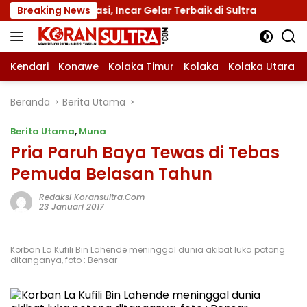
Langsung
n Motivasi, Incar Gelar Terbaik di Sultra
Breaking News
Menuju Jam
ke
konten
Kendari
Konawe
Kolaka Timur
Kolaka
Kolaka Utara
Beranda
Berita Utama
Berita Utama
,
Muna
Pria Paruh Baya Tewas di Tebas
Pemuda Belasan Tahun
Redaksi Koransultra.com
23 Januari 2017
Korban La Kufili Bin Lahende meninggal dunia akibat luka potong
ditanganya, foto : Bensar