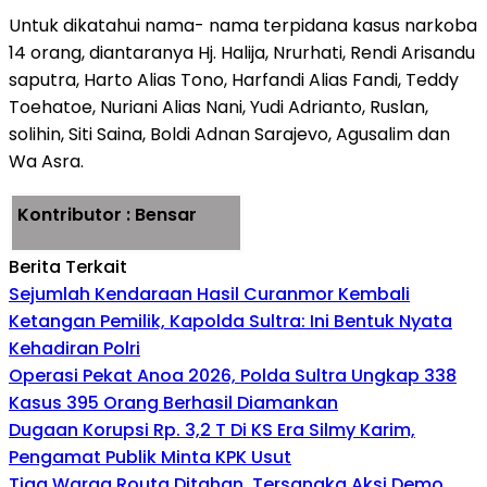
Untuk dikatahui nama- nama terpidana kasus narkoba
14 orang, diantaranya Hj. Halija, Nrurhati, Rendi Arisandu
saputra, Harto Alias Tono, Harfandi Alias Fandi, Teddy
Toehatoe, Nuriani Alias Nani, Yudi Adrianto, Ruslan,
solihin, Siti Saina, Boldi Adnan Sarajevo, Agusalim dan
Wa Asra.
Kontributor : Bensar
Berita Terkait
Sejumlah Kendaraan Hasil Curanmor Kembali
Ketangan Pemilik, Kapolda Sultra: Ini Bentuk Nyata
Kehadiran Polri
Operasi Pekat Anoa 2026, Polda Sultra Ungkap 338
Kasus 395 Orang Berhasil Diamankan
Dugaan Korupsi Rp. 3,2 T Di KS Era Silmy Karim,
Pengamat Publik Minta KPK Usut
Tiga Warga Routa Ditahan, Tersangka Aksi Demo