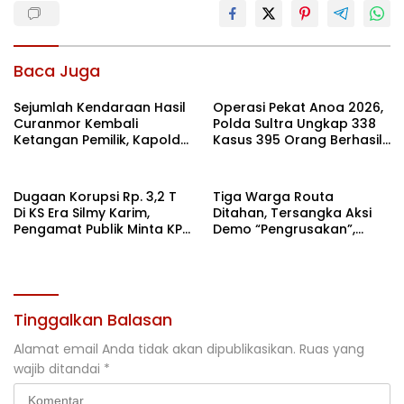
Baca Juga
Sejumlah Kendaraan Hasil
Operasi Pekat Anoa 2026,
Curanmor Kembali
Polda Sultra Ungkap 338
Ketangan Pemilik, Kapolda
Kasus 395 Orang Berhasil
Sultra: Ini Bentuk Nyata
Diamankan
Kehadiran Polri
Dugaan Korupsi Rp. 3,2 T
Tiga Warga Routa
Di KS Era Silmy Karim,
Ditahan, Tersangka Aksi
Pengamat Publik Minta KPK
Demo “Pengrusakan”,
Usut
Polda Sultra Bantah Isu
Kriminalisasi
Tinggalkan Balasan
Alamat email Anda tidak akan dipublikasikan.
Ruas yang
wajib ditandai
*