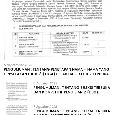
5 September 2023
PENGUMUMAN : TENTANG PENETAPAN NAMA – NAMA YANG
DINYATAKAN LULUS 3 (TIGA) BESAR HASIL SELEKSI TERBUKA
PENGISIAN JABATAN PIMPINAN TINGGI PRATAMA DI
LINGKUNGAN PEMERINTAH DAERAH KABUPATEN KONAWE
8 Agustus 2023
PENGUMUMAN : TENTANG SELEKSI TERBUKA
DAN KOMPETITIF PENGISIAN 2 (Dua)
JABATAN PIMPINAN TINGGI PRATAMA DI
LINGKUNGAN PEMERINTAH DAERAH
KABUPATEN KONAWE
7 Agustus 2023
PENGUMUMAN : TENTANG SELEKSI TERBUKA