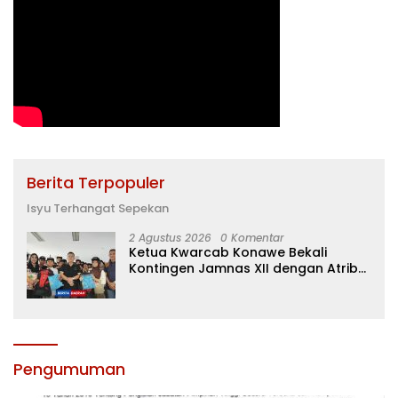
Berita Terpopuler
Isyu Terhangat Sepekan
2 Agustus 2026
0 Komentar
Ketua Kwarcab Konawe Bekali
Kontingen Jamnas XII dengan Atribut
dan Motivasi, Incar Gelar Terbaik di
Sultra
Pengumuman