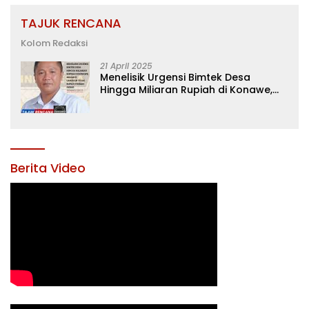
TAJUK RENCANA
Kolom Redaksi
21 April 2025
Menelisik Urgensi Bimtek Desa
Hingga Miliaran Rupiah di Konawe,
Menanti Langkah Tegas Bupati
Yusran Akbar
Berita Video