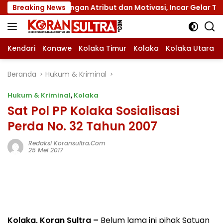
Langsung
 XII dengan Atribut dan Motivasi, Incar Gelar Terbaik di Su
Breaking News
ke
konten
Kendari
Konawe
Kolaka Timur
Kolaka
Kolaka Utara
Beranda
Hukum & Kriminal
Hukum & Kriminal
,
Kolaka
Sat Pol PP Kolaka Sosialisasi
Perda No. 32 Tahun 2007
Redaksi Koransultra.com
25 Mei 2017
Kolaka, Koran Sultra –
Belum lama ini pihak Satuan