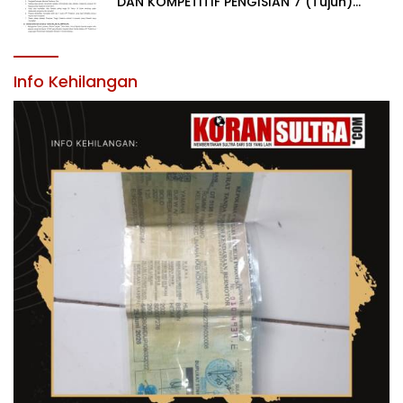
DAN KOMPETITIF PENGISIAN 7 (Tujuh)
JABATAN PIMPINAN TINGGI PRATAMA DI
LINGKUNGAN PEMERINTAH DAERAH
KABUPATEN KONAWE
Info Kehilangan