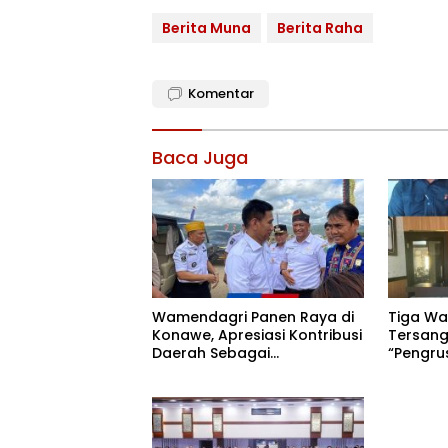
Berita Muna
Berita Raha
Komentar
Baca Juga
Wamendagri Panen Raya di
Tiga Wa
Konawe, Apresiasi Kontribusi
Tersang
Daerah Sebagai
“Pengru
Penyumbang Beras Nasional
Bantah I