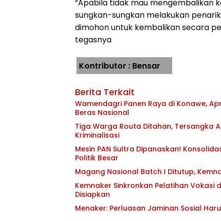
“Apabila tidak mau mengembalikan ke
sungkan-sungkan melakukan penarikan
dimohon untuk kembalikan secara per
tegasnya
Kontributor : Bensar
Berita Terkait
Wamendagri Panen Raya di Konawe, Apr
Beras Nasional
Tiga Warga Routa Ditahan, Tersangka Ak
Kriminalisasi
Mesin PAN Sultra Dipanaskan! Konsolida
Politik Besar
Magang Nasional Batch I Ditutup, Kemna
Kemnaker Sinkronkan Pelatihan Vokasi de
Disiapkan
Menaker: Perluasan Jaminan Sosial Haru