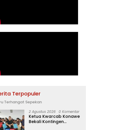
erita Terpopuler
yu Terhangat Sepekan
2 Agustus 2026
0 Komentar
Ketua Kwarcab Konawe
Bekali Kontingen
Jamnas XII dengan