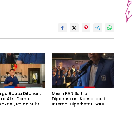
rga Routa Ditahan,
Mesin PAN Sultra
ka Aksi Demo
Dipanaskan! Konsolidasi
sakan”, Polda Sultra
Internal Diperketat, Satu
su Kriminalisasi
Komando Menuju Agenda
Politik Besar