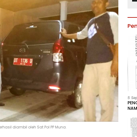
Pe
5 Se
PEN
NAM
BESA
JAB
LIN
asil diambil oleh Sat Pol PP Muna.
KAB