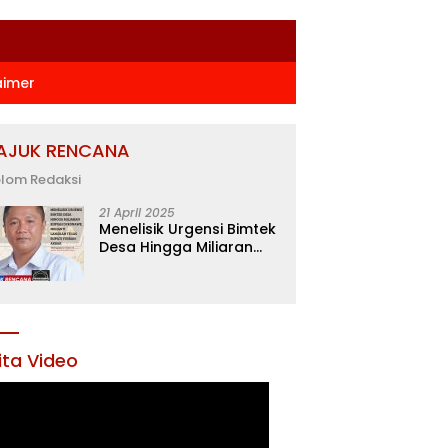
aimer
AJUK RENCANA
lom Redaksi
21 April 2025
Menelisik Urgensi Bimtek
Desa Hingga Miliaran
Rupiah di Konawe,
Menanti Langkah Tegas
Bupati Yusran Akbar
ita Video