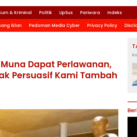
kum & Kriminal
Politik
LipSus
Pariwara
Indeks
sang Iklan
Pedoman Media Cyber
Privacy Policy
Discl
T
Ko
i Muna Dapat Perlawanan,
idak Persuasif Kami Tambah
Ber