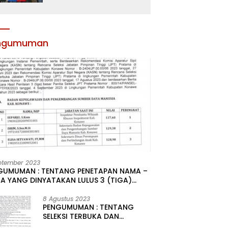
Atribut dan Motivasi,
Incar Gelar Terbaik di
Sultra
ngumuman
ptember 2023
GUMUMAN : TENTANG PENETAPAN NAMA –
A YANG DINYATAKAN LULUS 3 (TIGA)
R HASIL SELEKSI TERBUKA PENGISIAN
ATAN PIMPINAN TINGGI PRATAMA DI
8 Agustus 2023
PENGUMUMAN : TENTANG
GKUNGAN PEMERINTAH DAERAH
SELEKSI TERBUKA DAN
UPATEN KONAWE
KOMPETITIF PENGISIAN 2