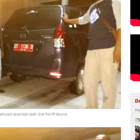
B
Is
asil diambil oleh Sat Pol PP Muna.