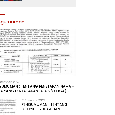
Atribut dan Motivasi,
Incar Gelar Terbaik di
Sultra
ngumuman
ptember 2023
GUMUMAN : TENTANG PENETAPAN NAMA –
A YANG DINYATAKAN LULUS 3 (TIGA)
R HASIL SELEKSI TERBUKA PENGISIAN
ATAN PIMPINAN TINGGI PRATAMA DI
8 Agustus 2023
PENGUMUMAN : TENTANG
GKUNGAN PEMERINTAH DAERAH
SELEKSI TERBUKA DAN
UPATEN KONAWE
KOMPETITIF PENGISIAN 2