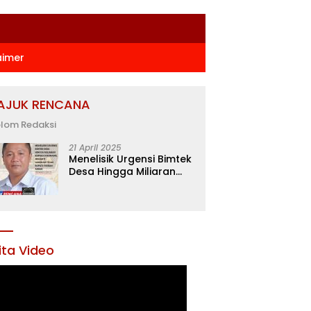
aimer
AJUK RENCANA
lom Redaksi
21 April 2025
Menelisik Urgensi Bimtek
Desa Hingga Miliaran
Rupiah di Konawe,
Menanti Langkah Tegas
Bupati Yusran Akbar
ita Video