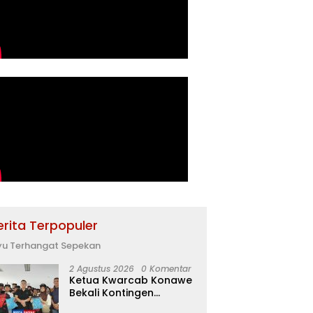
erita Terpopuler
yu Terhangat Sepekan
2 Agustus 2026
0 Komentar
Ketua Kwarcab Konawe
Bekali Kontingen
Jamnas XII dengan