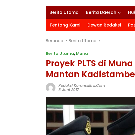
Berita Utama
Berita Daerah
Hu
Tentang Kami
Dewan Redaksi
Pa
Beranda
Berita Utama
Berita Utama
,
Muna
Proyek PLTS di Muna 
Mantan Kadistamben
Redaksi Koransultra.com
8 Juni 2017