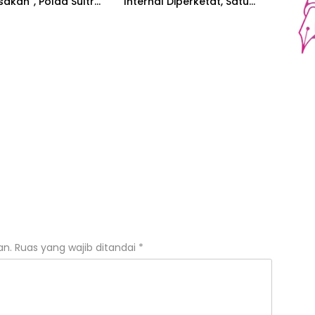
sakan”, Polda Sultra
Internal Diperketat, Satu
su Kriminalisasi
Komando Menuju Agenda
Politik Besar
an.
Ruas yang wajib ditandai
*