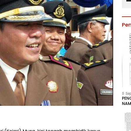
Pe
5 Se
PEN
NAM
BESA
JAB
LIN
KAB