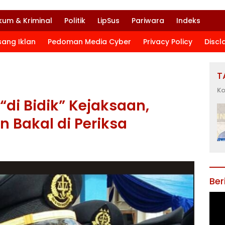
kum & Kriminal
Politik
LipSus
Pariwara
Indeks
sang Iklan
Pedoman Media Cyber
Privacy Policy
Discl
T
Ko
“di Bidik” Kejaksaan,
 Bakal di Periksa
Ber