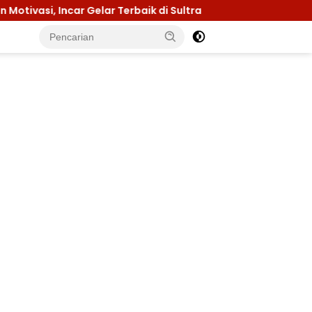
Terbaik di Sultra
Menuju Jamnas 2026, Ketua Kwarca