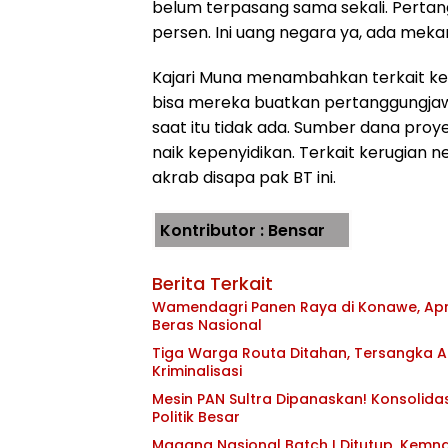
belum terpasang sama sekali. Perta
persen. Ini uang negara ya, ada meka
Kajari Muna menambahkan terkait ker
bisa mereka buatkan pertanggungja
saat itu tidak ada. Sumber dana proye
naik kepenyidikan. Terkait kerugian ne
akrab disapa pak BT ini.
Kontributor : Bensar
Berita Terkait
Wamendagri Panen Raya di Konawe, Apr
Beras Nasional
Tiga Warga Routa Ditahan, Tersangka Ak
Kriminalisasi
Mesin PAN Sultra Dipanaskan! Konsolida
Politik Besar
Magang Nasional Batch I Ditutup, Kemna