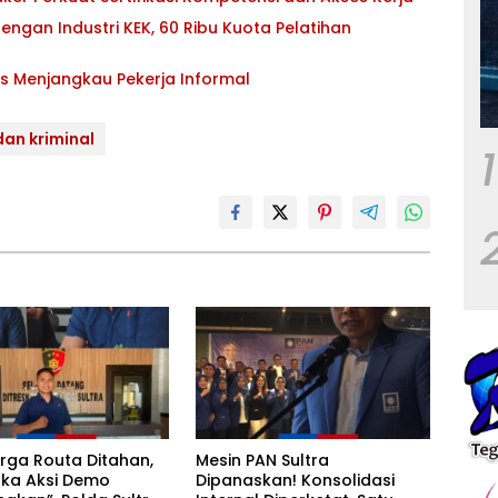
ngan Industri KEK, 60 Ribu Kuota Pelatihan
s Menjangkau Pekerja Informal
an kriminal
1
rga Routa Ditahan,
Mesin PAN Sultra
ka Aksi Demo
Dipanaskan! Konsolidasi