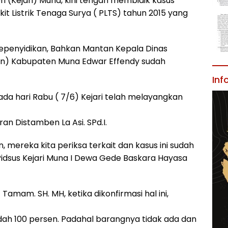
i (Kejari) Muna, kini tengah membidik kasus
 Listrik Tenaga Surya ( PLTS) tahun 2015 yang
n kepenyidikan, Bahkan Mantan Kepala Dinas
n) Kabupaten Muna Edwar Effendy sudah
Inf
ada hari Rabu ( 7/6) Kejari telah melayangkan
n Distamben La Asi. SPd.I.
, mereka kita periksa terkait dan kasus ini sudah
 Pidsus Kejari Muna I Dewa Gede Baskara Hayasa
Tamam. SH. MH, ketika dikonfirmasi hal ini,
 sudah 100 persen. Padahal barangnya tidak ada dan