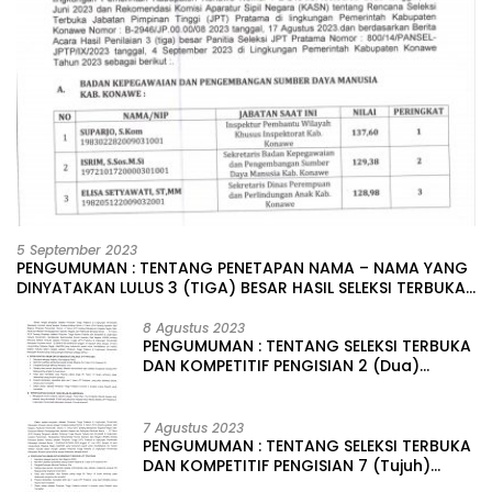
5 September 2023
PENGUMUMAN : TENTANG PENETAPAN NAMA – NAMA YANG
DINYATAKAN LULUS 3 (TIGA) BESAR HASIL SELEKSI TERBUKA
PENGISIAN JABATAN PIMPINAN TINGGI PRATAMA DI
LINGKUNGAN PEMERINTAH DAERAH KABUPATEN KONAWE
8 Agustus 2023
PENGUMUMAN : TENTANG SELEKSI TERBUKA
DAN KOMPETITIF PENGISIAN 2 (Dua)
JABATAN PIMPINAN TINGGI PRATAMA DI
LINGKUNGAN PEMERINTAH DAERAH
KABUPATEN KONAWE
7 Agustus 2023
PENGUMUMAN : TENTANG SELEKSI TERBUKA
DAN KOMPETITIF PENGISIAN 7 (Tujuh)
JABATAN PIMPINAN TINGGI PRATAMA DI