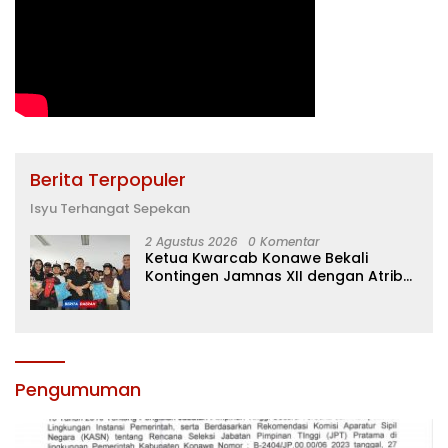
Berita Terpopuler
Isyu Terhangat Sepekan
2 Agustus 2026
0 Komentar
Ketua Kwarcab Konawe Bekali
Kontingen Jamnas XII dengan Atribut
dan Motivasi, Incar Gelar Terbaik di
Sultra
Pengumuman