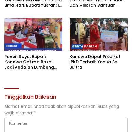
Konawe Bisa Dilihat Dalam
75 Ton Benih Padi Hibrida
Lima Hari, Bupati Yusran: Ini
Dan Miliaran Bantuan
Bukan Sekedar Expo
Pertanian
Tetapi Geliat
Pembangunan
Panen Raya, Bupati
Konawe Dapat Predikat
Konawe Optimis Bakal
IPKD Terbaik Kedua Se
Jadi Andalan Lumbung
Sultra
Pangan di Sultra
Tinggalkan Balasan
Alamat email Anda tidak akan dipublikasikan.
Ruas yang
wajib ditandai
*