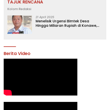
TAJUK RENCANA
Kolom Redaksi
21 April 2025
Menelisik Urgensi Bimtek Desa
Hingga Miliaran Rupiah di Konawe,
Menanti Langkah Tegas Bupati
Yusran Akbar
Berita Video