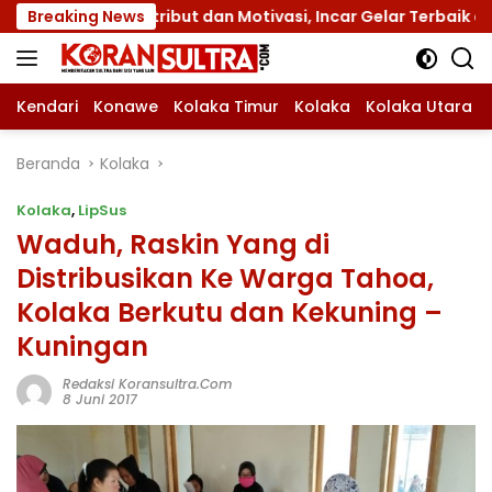
Langsung
gan Atribut dan Motivasi, Incar Gelar Terbaik di Sultra
Breaking News
ke
konten
Kendari
Konawe
Kolaka Timur
Kolaka
Kolaka Utara
Beranda
Kolaka
Kolaka
,
LipSus
Waduh, Raskin Yang di
Distribusikan Ke Warga Tahoa,
Kolaka Berkutu dan Kekuning –
Kuningan
Redaksi Koransultra.com
8 Juni 2017