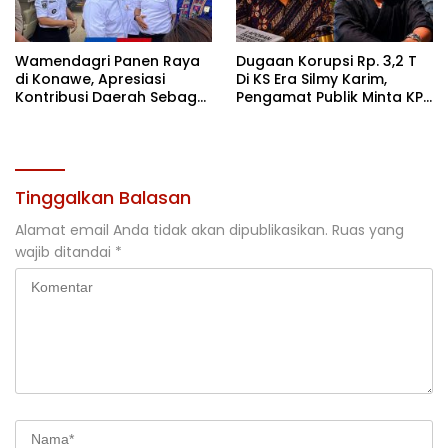
Wamendagri Panen Raya
Dugaan Korupsi Rp. 3,2 T
di Konawe, Apresiasi
Di KS Era Silmy Karim,
Kontribusi Daerah Sebagai
Pengamat Publik Minta KPK
Penyumbang Beras
Usut
Nasional
Tinggalkan Balasan
Alamat email Anda tidak akan dipublikasikan.
Ruas yang
wajib ditandai
*