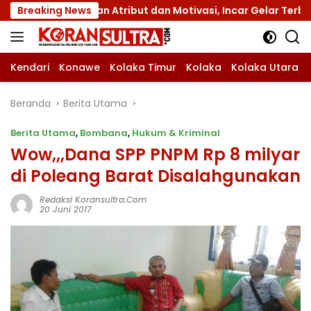
Langsung
engan Atribut dan Motivasi, Incar Gelar Terbaik di Sultra
Breaking News
ke
konten
Kendari
Konawe
Kolaka Timur
Kolaka
Kolaka Utara
Beranda
Berita Utama
Berita Utama
,
Bombana
,
Hukum & Kriminal
Wow,,,Dana SPP PNPM Rp 8 milyar
di Poleang Barat Disalahgunakan
Redaksi Koransultra.com
20 Juni 2017