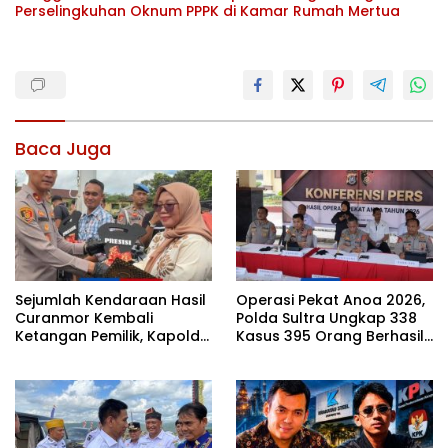
Perselingkuhan Oknum PPPK di Kamar Rumah Mertua
Baca Juga
Sejumlah Kendaraan Hasil
Operasi Pekat Anoa 2026,
Curanmor Kembali
Polda Sultra Ungkap 338
Ketangan Pemilik, Kapolda
Kasus 395 Orang Berhasil
Sultra: Ini Bentuk Nyata
Diamankan
Kehadiran Polri