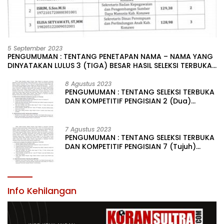
5 September 2023
PENGUMUMAN : TENTANG PENETAPAN NAMA – NAMA YANG
DINYATAKAN LULUS 3 (TIGA) BESAR HASIL SELEKSI TERBUKA
PENGISIAN JABATAN PIMPINAN TINGGI PRATAMA DI
LINGKUNGAN PEMERINTAH DAERAH KABUPATEN KONAWE
8 Agustus 2023
PENGUMUMAN : TENTANG SELEKSI TERBUKA
DAN KOMPETITIF PENGISIAN 2 (Dua)
JABATAN PIMPINAN TINGGI PRATAMA DI
LINGKUNGAN PEMERINTAH DAERAH
KABUPATEN KONAWE
7 Agustus 2023
PENGUMUMAN : TENTANG SELEKSI TERBUKA
DAN KOMPETITIF PENGISIAN 7 (Tujuh)
JABATAN PIMPINAN TINGGI PRATAMA DI
LINGKUNGAN PEMERINTAH DAERAH
KABUPATEN KONAWE
Info Kehilangan