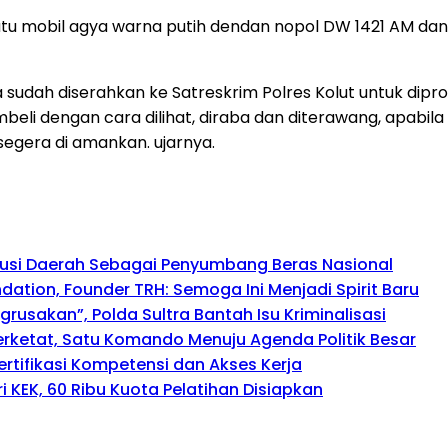
satu mobil agya warna putih dendan nopol DW 1421 AM da
sudah diserahkan ke Satreskrim Polres Kolut untuk dip
beli dengan cara dilihat, diraba dan diterawang, apabi
segera di amankan. ujarnya.
busi Daerah Sebagai Penyumbang Beras Nasional
tion, Founder TRH: Semoga Ini Menjadi Spirit Baru
usakan”, Polda Sultra Bantah Isu Kriminalisasi
perketat, Satu Komando Menuju Agenda Politik Besar
rtifikasi Kompetensi dan Akses Kerja
 KEK, 60 Ribu Kuota Pelatihan Disiapkan