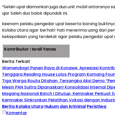
“Selain upal diamankan juga dua unit mobil antaranya 
ujar Saleh dua balok dipundak ini.
keenam pelaku pengedar upal beserta barang buktinya 
Kolaka Utara agar berhati-hati menerima uang dari pem
kekepolisian yang terdekat agar pelaku pengedar upal 
Kontributor : Israil Yanas
Berita Terkait
Wamendagri Panen Raya di Konawe, Apresiasi Kontri
Tenggara Reading House Lolos Program Komang Founda
Tiga Warga Routa Ditahan, Tersangka Aksi Demo “Pengr
Mesin PAN Sultra Dipanaskan! Konsolidasi Internal Di
Magang Nasional Batch I Ditutup, Kemnaker Perkuat Se
Kemnaker Sinkronkan Pelatihan Vokasi dengan Industri
Berita Kolaka Utara
Hukum dan kriminal
Peristiwa
Komentar