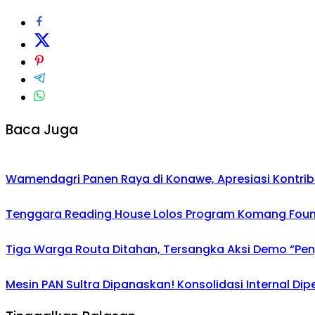
Baca Juga
Wamendagri Panen Raya di Konawe, Apresiasi Kontri
Tenggara Reading House Lolos Program Komang Founda
Tiga Warga Routa Ditahan, Tersangka Aksi Demo “Pengr
Mesin PAN Sultra Dipanaskan! Konsolidasi Internal Di