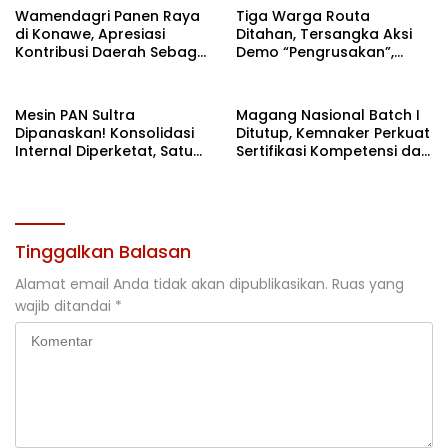
Wamendagri Panen Raya
Tiga Warga Routa
di Konawe, Apresiasi
Ditahan, Tersangka Aksi
Kontribusi Daerah Sebagai
Demo “Pengrusakan”,
Penyumbang Beras
Polda Sultra Bantah Isu
Nasional
Kriminalisasi
Mesin PAN Sultra
Magang Nasional Batch I
Dipanaskan! Konsolidasi
Ditutup, Kemnaker Perkuat
Internal Diperketat, Satu
Sertifikasi Kompetensi dan
Komando Menuju Agenda
Akses Kerja
Politik Besar
Tinggalkan Balasan
Alamat email Anda tidak akan dipublikasikan.
Ruas yang
wajib ditandai
*