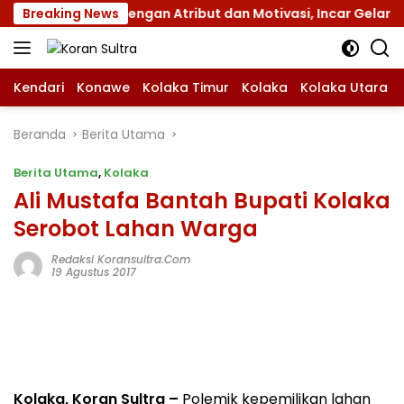
Langsung
amnas XII dengan Atribut dan Motivasi, Incar Gelar Terbaik 
Breaking News
ke
konten
Kendari
Konawe
Kolaka Timur
Kolaka
Kolaka Utara
Beranda
Berita Utama
Berita Utama
,
Kolaka
Ali Mustafa Bantah Bupati Kolaka
Serobot Lahan Warga
Redaksi Koransultra.com
19 Agustus 2017
Kolaka, Koran Sultra –
Polemik kepemilikan lahan