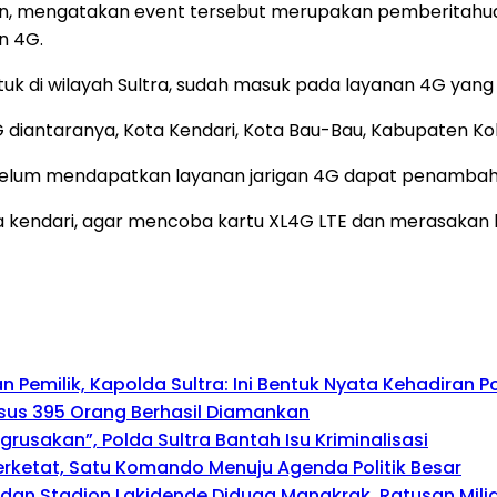
an, mengatakan event tersebut merupakan pemberitahua
an 4G.
tuk di wilayah Sultra, sudah masuk pada layanan 4G yang 
iantaranya, Kota Kendari, Kota Bau-Bau, Kabupaten Kol
elum mendapatkan layanan jarigan 4G dapat penambahan
 kendari, agar mencoba kartu XL4G LTE dan merasakan 
emilik, Kapolda Sultra: Ini Bentuk Nyata Kehadiran Po
asus 395 Orang Berhasil Diamankan
usakan”, Polda Sultra Bantah Isu Kriminalisasi
perketat, Satu Komando Menuju Agenda Politik Besar
r dan Stadion Lakidende Diduga Mangkrak, Ratusan Mili