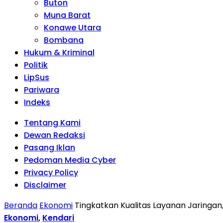
Buton
Muna Barat
Konawe Utara
Bombana
Hukum & Kriminal
Politik
LipSus
Pariwara
Indeks
Tentang Kami
Dewan Redaksi
Pasang Iklan
Pedoman Media Cyber
Privacy Policy
Disclaimer
Beranda
Ekonomi
Tingkatkan Kualitas Layanan Jaringan,
Ekonomi
,
Kendari