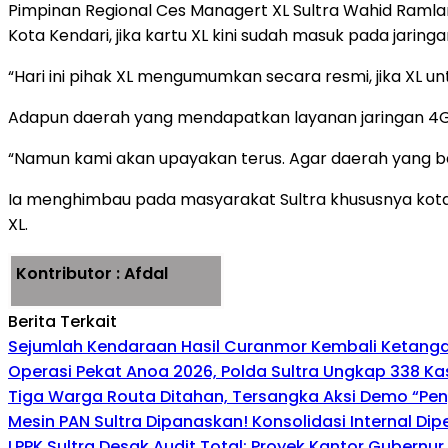
Pimpinan Regional Ces Managert XL Sultra Wahid Raml
Kota Kendari, jika kartu XL kini sudah masuk pada jaring
“Hari ini pihak XL mengumumkan secara resmi, jika XL un
Adapun daerah yang mendapatkan layanan jaringan 4G d
“Namun kami akan upayakan terus. Agar daerah yang b
Ia menghimbau pada masyarakat Sultra khususnya kota
XL.
Kontributor : Afdal
Berita Terkait
Sejumlah Kendaraan Hasil Curanmor Kembali Ketangan P
Operasi Pekat Anoa 2026, Polda Sultra Ungkap 338 K
Tiga Warga Routa Ditahan, Tersangka Aksi Demo “Pengr
Mesin PAN Sultra Dipanaskan! Konsolidasi Internal Di
LPPK Sultra Desak Audit Total: Proyek Kantor Gubernu