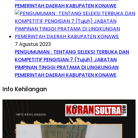
PEMERINTAH DAERAH KABUPATEN KONAWE
7 Agustus 2023
PENGUMUMAN : TENTANG SELEKSI TERBUKA DAN
KOMPETITIF PENGISIAN 7 (Tujuh) JABATAN
PIMPINAN TINGGI PRATAMA DI LINGKUNGAN
PEMERINTAH DAERAH KABUPATEN KONAWE
Info Kehilangan