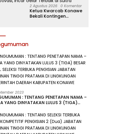
2 Agustus 2026
0 Komentar
Ketua Kwarcab Konawe
Bekali Kontingen
Jamnas XII dengan
Atribut dan Motivasi,
Incar Gelar Terbaik di
Sultra
ngumuman
ptember 2023
GUMUMAN : TENTANG PENETAPAN NAMA –
A YANG DINYATAKAN LULUS 3 (TIGA)
R HASIL SELEKSI TERBUKA PENGISIAN
ATAN PIMPINAN TINGGI PRATAMA DI
GKUNGAN PEMERINTAH DAERAH
UPATEN KONAWE