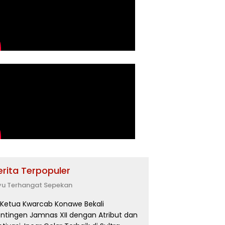
erita Terpopuler
yu Terhangat Sepekan