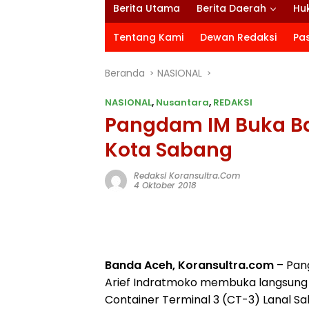
Berita Utama
Berita Daerah
Hu
Tentang Kami
Dewan Redaksi
Pa
Beranda
NASIONAL
NASIONAL
,
Nusantara
,
REDAKSI
Pangdam IM Buka Ba
Kota Sabang
Redaksi Koransultra.com
4 Oktober 2018
Banda Aceh, Koransultra.com
– Pan
Arief Indratmoko membuka langsung k
Container Terminal 3 (CT-3) Lanal Sa