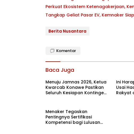
Perkuat Ekosistem Ketenagakerjaan, K
Tangkap Geliat Pasar EV, Kemnaker Sia
Berita Nusantara
Komentar
Baca Juga
Menuju Jamnas 2026, Ketua
Ini Har
Kwarcab Konawe Pastikan
Usai Had
Seluruh Kesiapan Kontingen
Rakyat 
di Cibubur
Menaker Tegaskan
Pentingnya Sertifikasi
Kompetensi bagi Lulusan
Magang