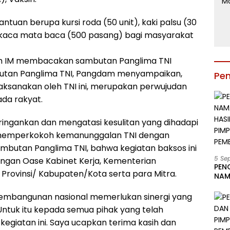
ntuan berupa kursi roda (50 unit), kaki palsu (30
an kaca mata baca (500 pasang) bagi masyarakat
m IM membacakan sambutan Panglima TNI
butan Panglima TNI, Pangdam menyampaikan,
Pe
laksanakan oleh TNI ini, merupakan perwujudan
ada rakyat.
ringankan dan mengatasi kesulitan yang dihadapi
isa memperkokoh kemanunggalan TNI dengan
ambutan Panglima TNI, bahwa kegiatan baksos ini
5 Se
engan Oase Kabinet Kerja, Kementerian
PEN
Provinsi/ Kabupaten/Kota serta para Mitra.
NAM
BESA
JAB
embangunan nasional memerlukan sinergi yang
LIN
Untuk itu kepada semua pihak yang telah
KAB
giatan ini. Saya ucapkan terima kasih dan