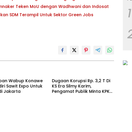
emnaker Teken MoU dengan Wadhwani dan Indosat
1
pkan SDM Terampil Untuk Sektor Green Jobs
apan Wabup Konawe
Dugaan Korupsi Rp. 3,2 T Di
iri Sawit Expo Untuk
KS Era Silmy Karim,
di Jakarta
Pengamat Publik Minta KPK
Usut