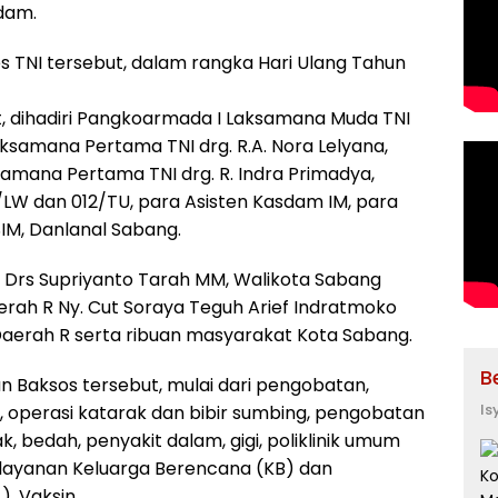
dam.
 TNI tersebut, dalam rangka Hari Ulang Tahun
 dihadiri Pangkoarmada I Laksamana Muda TNI
Laksamana Pertama TNI drg. R.A. Nora Lelyana,
ksamana Pertama TNI drg. R. Indra Primadya,
1/LW dan 012/TU, para Asisten Kasdam IM, para
IM, Danlanal Sabang.
ol Drs Supriyanto Tarah MM, Walikota Sabang
erah R Ny. Cut Soraya Teguh Arief Indratmoko
Daerah R serta ribuan masyarakat Kota Sabang.
B
 Baksos tersebut, mulai dari pengobatan,
Is
, operasi katarak dan bibir sumbing, pengobatan
ak, bedah, penyakit dalam, gigi, poliklinik umum
pelayanan Keluarga Berencana (KB) dan
), Vaksin.