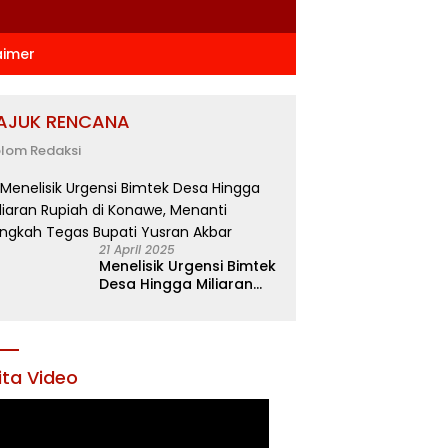
aimer
AJUK RENCANA
lom Redaksi
21 April 2025
Menelisik Urgensi Bimtek
Desa Hingga Miliaran
Rupiah di Konawe,
Menanti Langkah Tegas
Bupati Yusran Akbar
ita Video