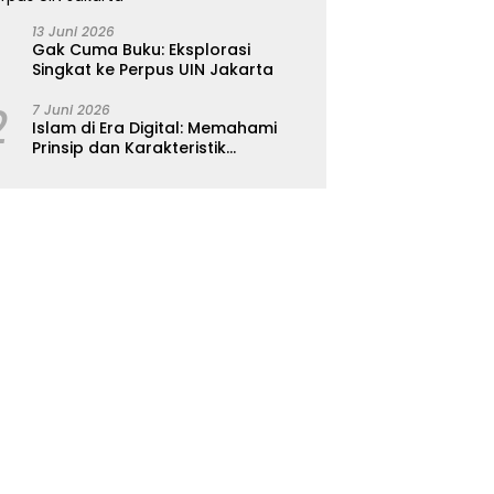
13 Juni 2026
Gak Cuma Buku: Eksplorasi
Singkat ke Perpus UIN Jakarta
2
7 Juni 2026
Islam di Era Digital: Memahami
Prinsip dan Karakteristik
Ajarannya dalam Kehidupan
Modern