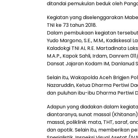
ditandai pemukulan beduk oleh Pang
Kegiatan yang diselenggarakan Mabes
TNI ke 73 tahun 2018.
Dalam pembukaan kegiatan tersebut,
Yudo Margono, S.E., M.M., Kadiskesal 
Kaladokgi TNI AL R.E. Martadinata La
M.A.P., Kapok Sahli, Irdam, Danrem 01
Dansat Jajaran Kodam IM, Danlanud S
Selain itu, Wakapolda Aceh Brigjen P
Nazaruddin, Ketua Dharma Pertiwi Da
dan puluhan ibu-ibu Dharma Pertiwi 
Adapun yang diadakan dalam kegiatan
diantaranya, sunat massal (Khitanan)
massal, poliklinik mata, THT, saraf, an
dan apotik. Selain itu, memberikan 
Spesialistik, Inspeksi Visual Asetat (IVA