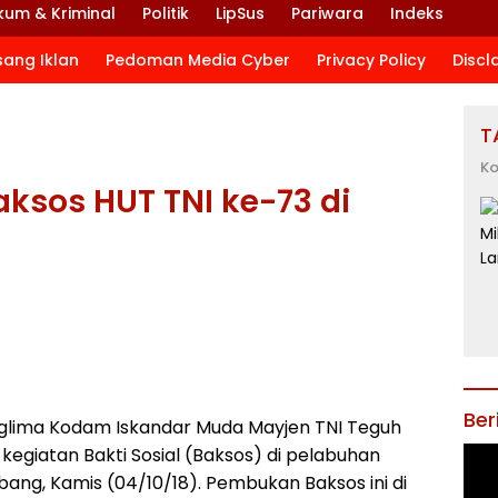
kum & Kriminal
Politik
LipSus
Pariwara
Indeks
sang Iklan
Pedoman Media Cyber
Privacy Policy
Discl
T
Ko
ksos HUT TNI ke-73 di
Ber
glima Kodam Iskandar Muda Mayjen TNI Teguh
egiatan Bakti Sosial (Baksos) di pelabuhan
bang, Kamis (04/10/18). Pembukan Baksos ini di