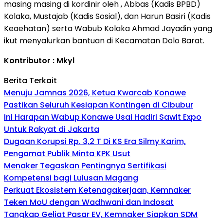
masing masing di kordinir oleh , Abbas (Kadis BPBD)
Kolaka, Mustajab (Kadis Sosial), dan Harun Basiri (Kadis
Keaehatan) serta Wabub Kolaka Ahmad Jayadin yang
ikut menyalurkan bantuan di Kecamatan Dolo Barat.
Kontributor : Mkyl
Berita Terkait
Menuju Jamnas 2026, Ketua Kwarcab Konawe
Pastikan Seluruh Kesiapan Kontingen di Cibubur
Ini Harapan Wabup Konawe Usai Hadiri Sawit Expo
Untuk Rakyat di Jakarta
Dugaan Korupsi Rp. 3,2 T Di KS Era Silmy Karim,
Pengamat Publik Minta KPK Usut
Menaker Tegaskan Pentingnya Sertifikasi
Kompetensi bagi Lulusan Magang
Perkuat Ekosistem Ketenagakerjaan, Kemnaker
Teken MoU dengan Wadhwani dan Indosat
Tangkap Geliat Pasar EV, Kemnaker Siapkan SDM