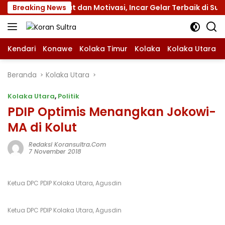
Langsung
engan Atribut dan Motivasi, Incar Gelar Terbaik di Sultra
Breaking News
ke
konten
Kendari
Konawe
Kolaka Timur
Kolaka
Kolaka Utara
Beranda
Kolaka Utara
Kolaka Utara
,
Politik
PDIP Optimis Menangkan Jokowi-
MA di Kolut
Redaksi Koransultra.com
7 November 2018
Ketua DPC PDIP Kolaka Utara, Agusdin
Ketua DPC PDIP Kolaka Utara, Agusdin