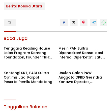
Berita Kolaka Utara
Baca Juga
Tenggara Reading House
Mesin PAN Sultra
Lolos Program Komang
Dipanaskan! Konsolidasi
Foundation, Founder TRH:
Internal Diperketat, Satu
Semoga Ini Menjadi Spirit
Komando Menuju Agenda
Baru
Politik Besar
Kantongi SKT, PADI Sultra
Usulan Calon PAW
Optimis Jadi Parpol
Anggota DPRD Gerindra
Peserta Pemilu Mendatang
Konawe Diprotes,
Hendryawan: Kami
Anggap TMS
Tinggalkan Balasan