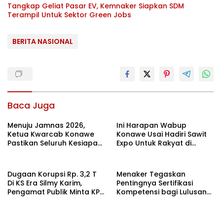
Tangkap Geliat Pasar EV, Kemnaker Siapkan SDM
Terampil Untuk Sektor Green Jobs
BERITA NASIONAL
Baca Juga
Menuju Jamnas 2026,
Ini Harapan Wabup
Ketua Kwarcab Konawe
Konawe Usai Hadiri Sawit
Pastikan Seluruh Kesiapan
Expo Untuk Rakyat di
Kontingen di Cibubur
Jakarta
Dugaan Korupsi Rp. 3,2 T
Menaker Tegaskan
Di KS Era Silmy Karim,
Pentingnya Sertifikasi
Pengamat Publik Minta KPK
Kompetensi bagi Lulusan
Usut
Magang