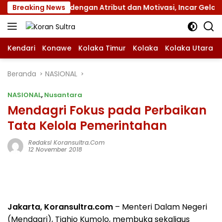
Langsung
 Jamnas XII dengan Atribut dan Motivasi, Incar Gelar Terbai
Breaking News
ke
konten
Kendari
Konawe
Kolaka Timur
Kolaka
Kolaka Utara
Beranda
NASIONAL
NASIONAL
,
Nusantara
Mendagri Fokus pada Perbaikan
Tata Kelola Pemerintahan
Redaksi Koransultra.com
12 November 2018
Jakarta, Koransultra.com
– Menteri Dalam Negeri
(Mendagri), Tjahjo Kumolo, membuka sekaligus