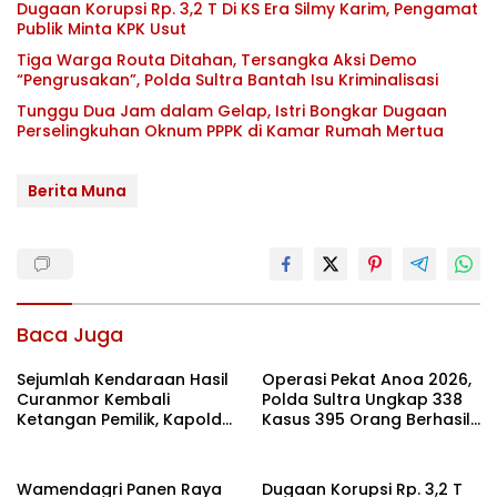
Dugaan Korupsi Rp. 3,2 T Di KS Era Silmy Karim, Pengamat
Publik Minta KPK Usut
Tiga Warga Routa Ditahan, Tersangka Aksi Demo
“Pengrusakan”, Polda Sultra Bantah Isu Kriminalisasi
Tunggu Dua Jam dalam Gelap, Istri Bongkar Dugaan
Perselingkuhan Oknum PPPK di Kamar Rumah Mertua
Berita Muna
Baca Juga
Sejumlah Kendaraan Hasil
Operasi Pekat Anoa 2026,
Curanmor Kembali
Polda Sultra Ungkap 338
Ketangan Pemilik, Kapolda
Kasus 395 Orang Berhasil
Sultra: Ini Bentuk Nyata
Diamankan
Kehadiran Polri
Wamendagri Panen Raya
Dugaan Korupsi Rp. 3,2 T