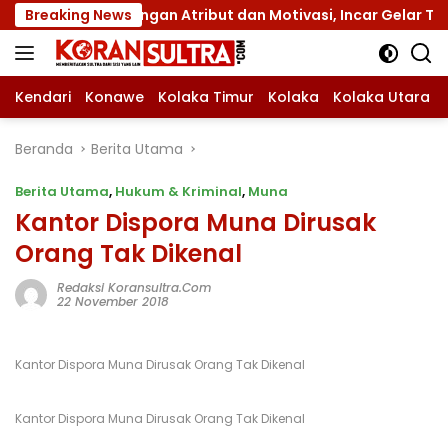
Langsung
mnas XII dengan Atribut dan Motivasi, Incar Gelar Terbaik d
Breaking News
ke
konten
Kendari
Konawe
Kolaka Timur
Kolaka
Kolaka Utara
Beranda
Berita Utama
Berita Utama
,
Hukum & Kriminal
,
Muna
Kantor Dispora Muna Dirusak
Orang Tak Dikenal
Redaksi Koransultra.com
22 November 2018
Kantor Dispora Muna Dirusak Orang Tak Dikenal
Kantor Dispora Muna Dirusak Orang Tak Dikenal