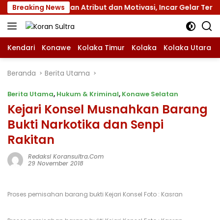
Langsung
as XII dengan Atribut dan Motivasi, Incar Gelar Terbaik di 
Breaking News
ke
konten
Kendari
Konawe
Kolaka Timur
Kolaka
Kolaka Utara
Beranda
Berita Utama
Berita Utama
,
Hukum & Kriminal
,
Konawe Selatan
Kejari Konsel Musnahkan Barang
Bukti Narkotika dan Senpi
Rakitan
Redaksi Koransultra.com
29 November 2018
Proses pemisahan barang bukti Kejari Konsel Foto : Kasran