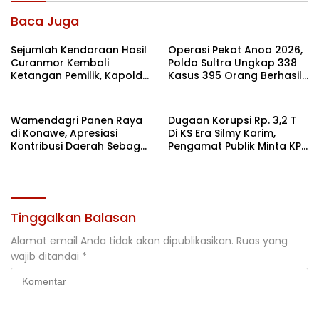
Baca Juga
Sejumlah Kendaraan Hasil
Operasi Pekat Anoa 2026,
Curanmor Kembali
Polda Sultra Ungkap 338
Ketangan Pemilik, Kapolda
Kasus 395 Orang Berhasil
Sultra: Ini Bentuk Nyata
Diamankan
Kehadiran Polri
Wamendagri Panen Raya
Dugaan Korupsi Rp. 3,2 T
di Konawe, Apresiasi
Di KS Era Silmy Karim,
Kontribusi Daerah Sebagai
Pengamat Publik Minta KPK
Penyumbang Beras
Usut
Nasional
Tinggalkan Balasan
Alamat email Anda tidak akan dipublikasikan.
Ruas yang
wajib ditandai
*