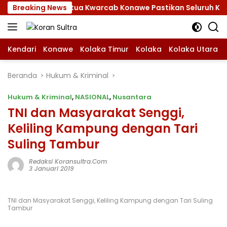
Langsung
as 2026, Ketua Kwarcab Konawe Pastikan Seluruh Kesiapan K
Breaking News
ke
konten
Kendari
Konawe
Kolaka Timur
Kolaka
Kolaka Utara
Beranda
Hukum & Kriminal
Hukum & Kriminal
,
NASIONAL
,
Nusantara
TNI dan Masyarakat Senggi,
Keliling Kampung dengan Tari
Suling Tambur
Redaksi Koransultra.com
3 Januari 2019
TNI dan Masyarakat Senggi, Keliling Kampung dengan Tari Suling
Tambur