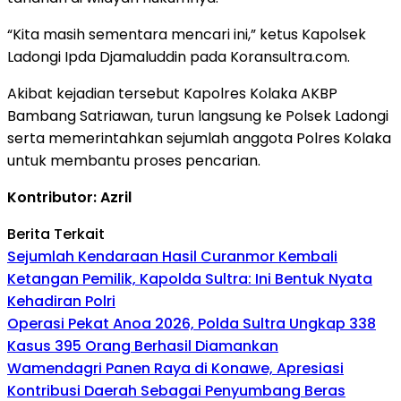
“Kita masih sementara mencari ini,” ketus Kapolsek
Ladongi Ipda Djamaluddin pada Koransultra.com.
Akibat kejadian tersebut Kapolres Kolaka AKBP
Bambang Satriawan, turun langsung ke Polsek Ladongi
serta memerintahkan sejumlah anggota Polres Kolaka
untuk membantu proses pencarian.
Kontributor: Azril
Berita Terkait
Sejumlah Kendaraan Hasil Curanmor Kembali
Ketangan Pemilik, Kapolda Sultra: Ini Bentuk Nyata
Kehadiran Polri
Operasi Pekat Anoa 2026, Polda Sultra Ungkap 338
Kasus 395 Orang Berhasil Diamankan
Wamendagri Panen Raya di Konawe, Apresiasi
Kontribusi Daerah Sebagai Penyumbang Beras