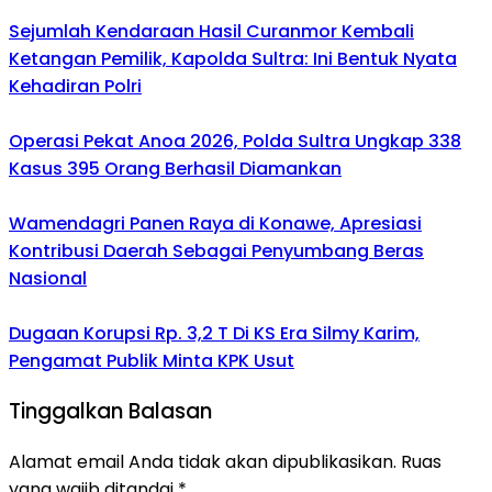
Sejumlah Kendaraan Hasil Curanmor Kembali
Ketangan Pemilik, Kapolda Sultra: Ini Bentuk Nyata
Kehadiran Polri
Operasi Pekat Anoa 2026, Polda Sultra Ungkap 338
Kasus 395 Orang Berhasil Diamankan
Wamendagri Panen Raya di Konawe, Apresiasi
Kontribusi Daerah Sebagai Penyumbang Beras
Nasional
Dugaan Korupsi Rp. 3,2 T Di KS Era Silmy Karim,
Pengamat Publik Minta KPK Usut
Tinggalkan Balasan
Alamat email Anda tidak akan dipublikasikan.
Ruas
yang wajib ditandai
*