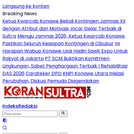
Langsung ke konten
Breaking News
Ketua Kwarcab Konawe Bekali Kontingen Jamnas XII
dengan Atribut dan Motivasi, Incar Gelar Terbaik di
Sultra
Menuju Jamnas 2026, Ketua Kwarcab Konawe
Pastikan Seluruh Kesiapan Kontingen di Cibubur
Ini
Harapan Wabup Konawe Usai Hadiri Sawit Expo Untuk
Rakyat di Jakarta
PT SCM Buktikan Komitmen
Lingkungan, Sabet Penghargaan Terbaik I Rehabilitasi
DAS 2026
Carateker DPD KNPI Konawe Utara Inisiasi
Perubahan, Diskusi Pemuda Diagendakan
Indeks
Redaksi